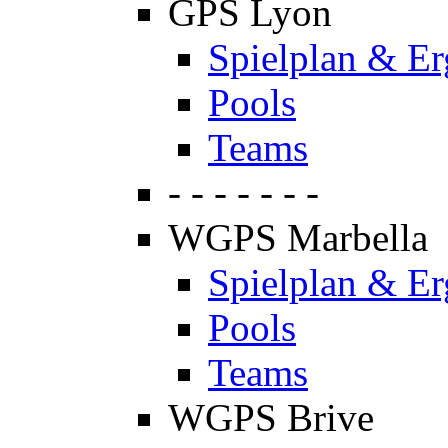
GPS Lyon
Spielplan & Er
Pools
Teams
- - - - - - -
WGPS Marbella
Spielplan & Er
Pools
Teams
WGPS Brive