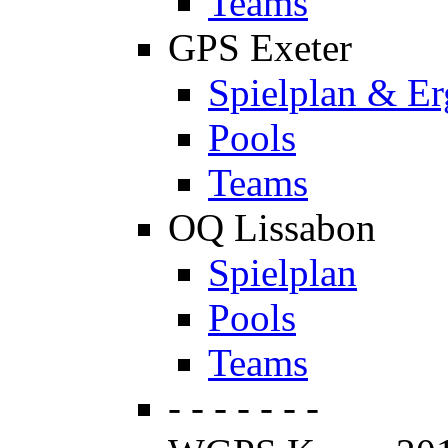
Teams
GPS Exeter
Spielplan & Er
Pools
Teams
OQ Lissabon
Spielplan
Pools
Teams
- - - - - - -