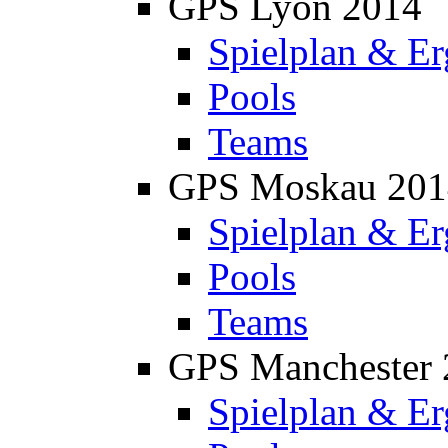
GPS Lyon 2014
Spielplan & Er
Pools
Teams
GPS Moskau 201
Spielplan & Er
Pools
Teams
GPS Manchester 
Spielplan & Er