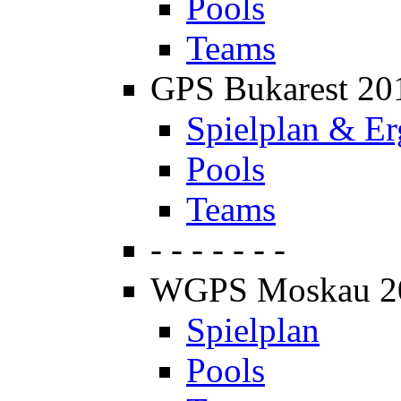
Pools
Teams
GPS Bukarest 20
Spielplan & Er
Pools
Teams
- - - - - - -
WGPS Moskau 2
Spielplan
Pools