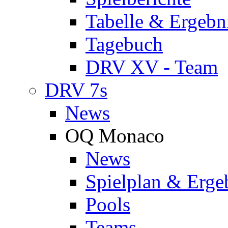
Tabelle & Ergebn
Tagebuch
DRV XV - Team
DRV 7s
News
OQ Monaco
News
Spielplan & Erge
Pools
Teams