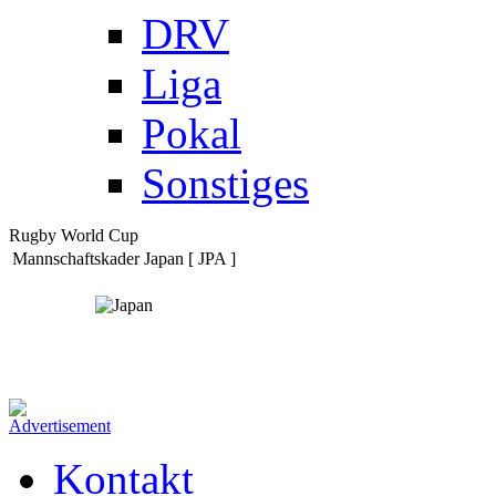
DRV
Liga
Pokal
Sonstiges
Rugby World Cup
Mannschaftskader Japan [ JPA ]
Kontakt