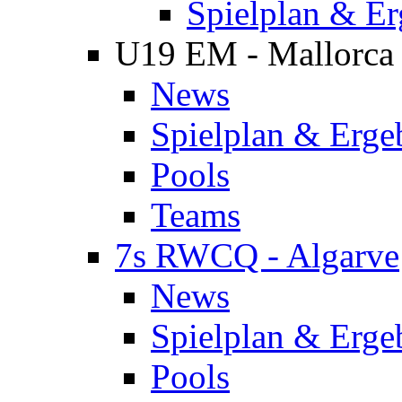
Spielplan & Er
U19 EM - Mallorca
News
Spielplan & Erge
Pools
Teams
7s RWCQ - Algarve
News
Spielplan & Erge
Pools