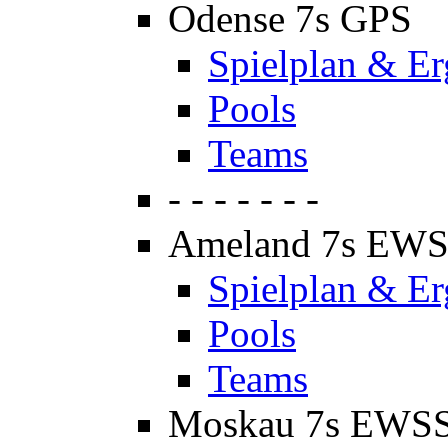
Odense 7s GPS
Spielplan & Er
Pools
Teams
- - - - - - -
Ameland 7s EW
Spielplan & Er
Pools
Teams
Moskau 7s EWS