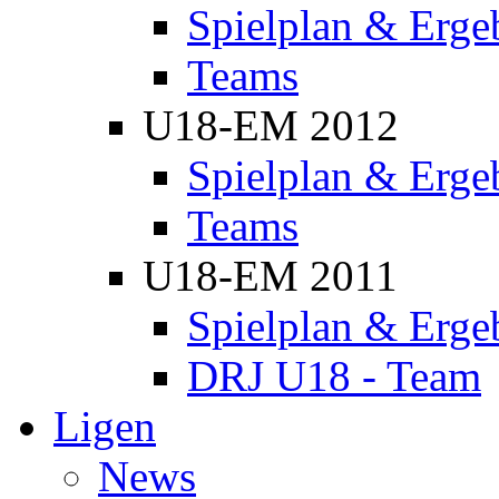
Spielplan & Erge
Teams
U18-EM 2012
Spielplan & Erge
Teams
U18-EM 2011
Spielplan & Erge
DRJ U18 - Team
Ligen
News