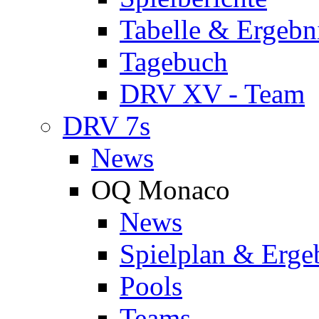
Tabelle & Ergebn
Tagebuch
DRV XV - Team
DRV 7s
News
OQ Monaco
News
Spielplan & Erge
Pools
Teams