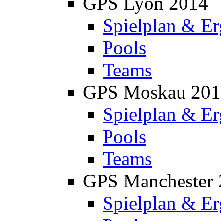
GPS Lyon 2014
Spielplan & Er
Pools
Teams
GPS Moskau 201
Spielplan & Er
Pools
Teams
GPS Manchester 
Spielplan & Er