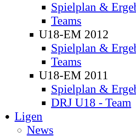
Spielplan & Erge
Teams
U18-EM 2012
Spielplan & Erge
Teams
U18-EM 2011
Spielplan & Erge
DRJ U18 - Team
Ligen
News