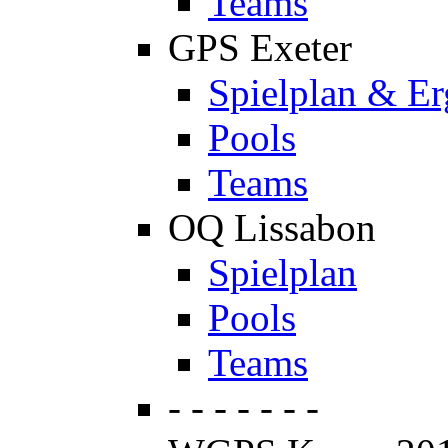
Teams
GPS Exeter
Spielplan & Er
Pools
Teams
OQ Lissabon
Spielplan
Pools
Teams
- - - - - - -