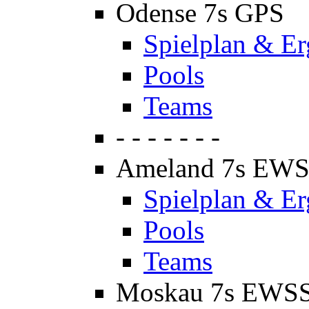
Odense 7s GPS
Spielplan & Er
Pools
Teams
- - - - - - -
Ameland 7s EW
Spielplan & Er
Pools
Teams
Moskau 7s EWS