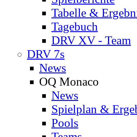
Tabelle & Ergebn
Tagebuch
DRV XV - Team
DRV 7s
News
OQ Monaco
News
Spielplan & Erge
Pools
Teams