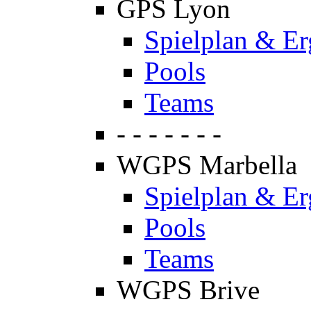
GPS Lyon
Spielplan & Er
Pools
Teams
- - - - - - -
WGPS Marbella
Spielplan & Er
Pools
Teams
WGPS Brive