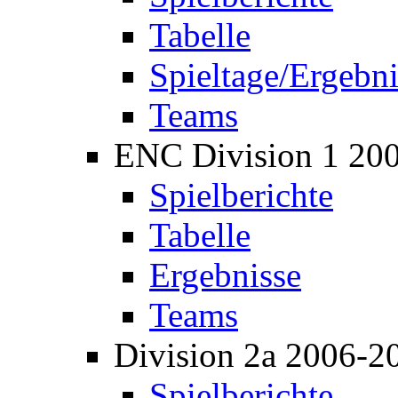
Tabelle
Spieltage/Ergebni
Teams
ENC Division 1 20
Spielberichte
Tabelle
Ergebnisse
Teams
Division 2a 2006-2
Spielberichte