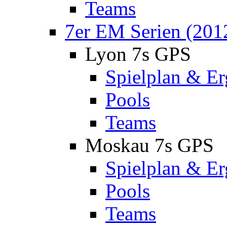
Teams
7er EM Serien (201
Lyon 7s GPS
Spielplan & Er
Pools
Teams
Moskau 7s GPS
Spielplan & Er
Pools
Teams