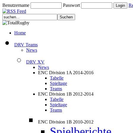
Benutzername
Passwort
Re
Home
DRV Teams
News
DRV XV
News
ENC Division 1A 2014-2016
Tabelle
Spieltage
Teams
ENC Division 1B 2012-2014
Tabelle
Spieltage
Teams
ENC Division 1B 2010-2012
Spielberichte