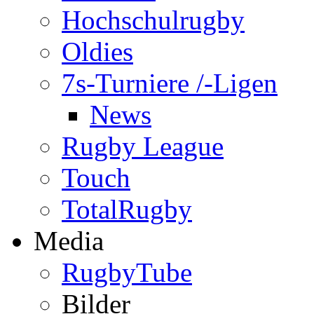
Hochschulrugby
Oldies
7s-Turniere /-Ligen
News
Rugby League
Touch
TotalRugby
Media
RugbyTube
Bilder