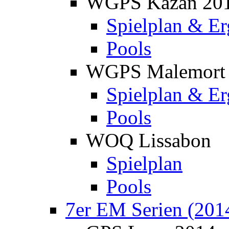
WGPS Kazan 20
Spielplan & Er
Pools
WGPS Malemort
Spielplan & Er
Pools
WOQ Lissabon
Spielplan
Pools
7er EM Serien (201