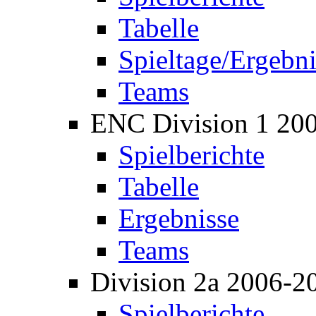
Tabelle
Spieltage/Ergebni
Teams
ENC Division 1 20
Spielberichte
Tabelle
Ergebnisse
Teams
Division 2a 2006-2
Spielberichte