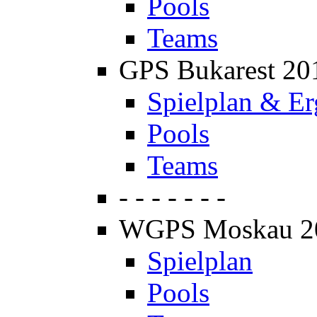
Pools
Teams
GPS Bukarest 20
Spielplan & Er
Pools
Teams
- - - - - - -
WGPS Moskau 2
Spielplan
Pools