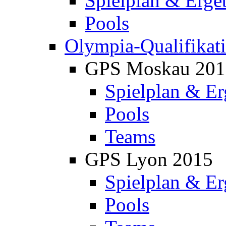
Spielplan & Erge
Pools
Olympia-Qualifikat
GPS Moskau 201
Spielplan & Er
Pools
Teams
GPS Lyon 2015
Spielplan & Er
Pools