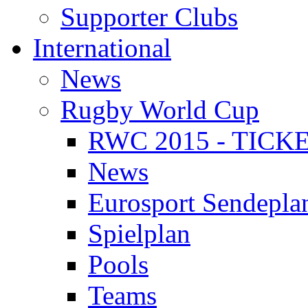
Supporter Clubs
International
News
Rugby World Cup
RWC 2015 - TICK
News
Eurosport Sendepla
Spielplan
Pools
Teams