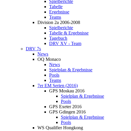
Spielberichte
Tabelle
Ergebnisse
Teams
Division 2a 2006-2008
Spielberichte
Tabelle & Ergebnisse
Tagebuch
DRV XV - Team
DRV 7s
News
OQ Monaco
News
Spielplan & Ergebnisse
Pools
Teams
7er EM Serien (2016)
GPS Moskau 2016
Spielplan & Ergebnisse
Pools
GPS Exeter 2016
GPS Gdingen 2016
Spielplan & Ergebnisse
Pools
WS Qualifier Hongkong