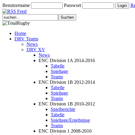
Benutzername
Passwort
Re
Home
DRV Teams
News
DRV XV
News
ENC Division 1A 2014-2016
Tabelle
Spieltage
Teams
ENC Division 1B 2012-2014
Tabelle
Spieltage
Teams
ENC Division 1B 2010-2012
Spielberichte
Tabelle
Spieltage/Ergebnisse
Teams
ENC Division 1 2008-2010