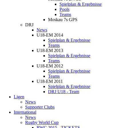
Spielplan & Ergebnisse
Pools
Teams
Moskau 7s GPS
DRJ
News
U18-EM 2014
Spielplan & Ergebnisse
Teams
U18-EM 2013
Spielplan & Ergebnisse
Teams
U18-EM 2012
Spielplan & Ergebnisse
Teams
U18-EM 2011
Spielplan & Ergebnisse
DRJ U18 - Team
Ligen
News
Supporter Clubs
International
News
Rugby World Cup
RWC 2015 - TICKETS