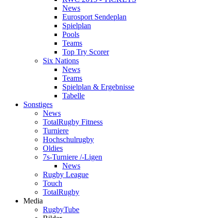
News
Eurosport Sendeplan
Spielplan
Pools
Teams
Top Try Scorer
Six Nations
News
Teams
Spielplan & Ergebnisse
Tabelle
Sonstiges
News
TotalRugby Fitness
Turniere
Hochschulrugby
Oldies
7s-Turniere /-Ligen
News
Rugby League
Touch
TotalRugby
Media
RugbyTube