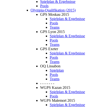
Spielplan & Ergebnisse
Pools
Olympia-Qualifikation (2015)
GPS Moskau 2015
Spielplan & Ergebnisse
Pools
Teams
GPS Lyon 2015
Spielplan & Ergebnisse
Pools
Teams
GPS Exeter
Spielplan & Ergebnisse
Pools
Teams
OQ Lissabon
Spielplan
Pools
Teams
- - - - - - -
WGPS Kazan 2015
Spielplan & Ergebnisse
Pools
WGPS Malemort 2015
Spielplan & Ergebnisse