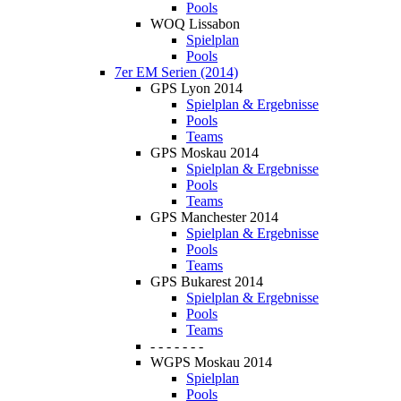
Pools
WOQ Lissabon
Spielplan
Pools
7er EM Serien (2014)
GPS Lyon 2014
Spielplan & Ergebnisse
Pools
Teams
GPS Moskau 2014
Spielplan & Ergebnisse
Pools
Teams
GPS Manchester 2014
Spielplan & Ergebnisse
Pools
Teams
GPS Bukarest 2014
Spielplan & Ergebnisse
Pools
Teams
- - - - - - -
WGPS Moskau 2014
Spielplan
Pools