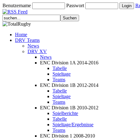
Benutzername
Passwort
Re
Home
DRV Teams
News
DRV XV
News
ENC Division 1A 2014-2016
Tabelle
Spieltage
Teams
ENC Division 1B 2012-2014
Tabelle
Spieltage
Teams
ENC Division 1B 2010-2012
Spielberichte
Tabelle
Spieltage/Ergebnisse
Teams
ENC Division 1 2008-2010