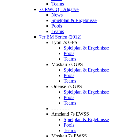
Teams
7s RWCQ - Algarve
News
Spielplan & Ergebnisse
Pools
Teams
7er EM Serien (2012)
Lyon 7s GPS
Spielplan & Ergebnisse
Pools
Teams
Moskau 7s GPS
Spielplan & Ergebnisse
Pools
Teams
Odense 7s GPS
Spielplan & Ergebnisse
Pools
Teams
- - - - - - -
Ameland 7s EWSS
Spielplan & Ergebnisse
Pools
Teams
Moskau 7s EWSS