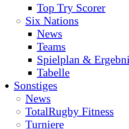
Top Try Scorer
Six Nations
News
Teams
Spielplan & Ergebni
Tabelle
Sonstiges
News
TotalRugby Fitness
Turniere