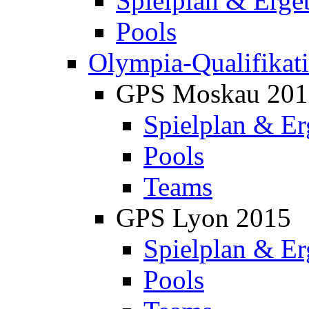
Spielplan & Erge
Pools
Olympia-Qualifikat
GPS Moskau 201
Spielplan & Er
Pools
Teams
GPS Lyon 2015
Spielplan & Er
Pools