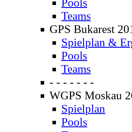
Pools
Teams
GPS Bukarest 20
Spielplan & Er
Pools
Teams
- - - - - - -
WGPS Moskau 2
Spielplan
Pools