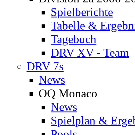
Spielberichte
Tabelle & Ergebn
Tagebuch
DRV XV - Team
DRV 7s
News
OQ Monaco
News
Spielplan & Erge
Pools