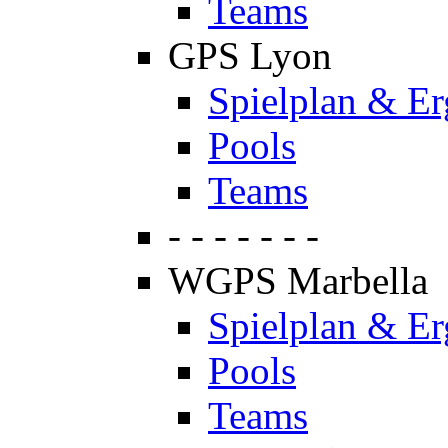
Teams
GPS Lyon
Spielplan & Er
Pools
Teams
- - - - - - -
WGPS Marbella
Spielplan & Er
Pools
Teams