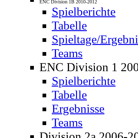
ENC Division 1B 2010-2012
Spielberichte
Tabelle
Spieltage/Ergebni
Teams
ENC Division 1 20
Spielberichte
Tabelle
Ergebnisse
Teams
Division 2a 2006-2