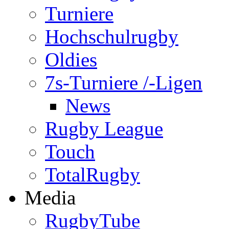
Turniere
Hochschulrugby
Oldies
7s-Turniere /-Ligen
News
Rugby League
Touch
TotalRugby
Media
RugbyTube