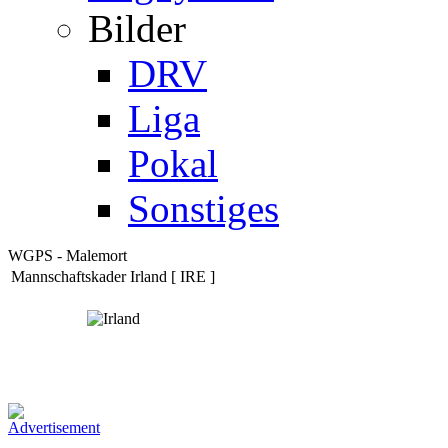
Bilder
DRV
Liga
Pokal
Sonstiges
WGPS - Malemort
Mannschaftskader Irland [ IRE ]