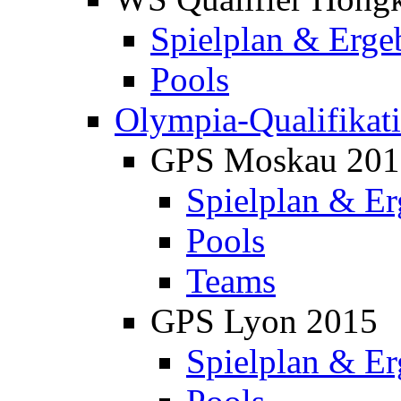
Spielplan & Erge
Pools
Olympia-Qualifikat
GPS Moskau 201
Spielplan & Er
Pools
Teams
GPS Lyon 2015
Spielplan & Er