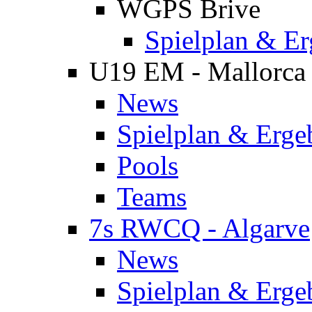
WGPS Brive
Spielplan & Er
U19 EM - Mallorca
News
Spielplan & Erge
Pools
Teams
7s RWCQ - Algarve
News
Spielplan & Erge