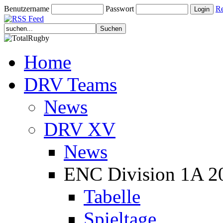
Benutzername
Passwort
Re
Home
DRV Teams
News
DRV XV
News
ENC Division 1A 2
Tabelle
Spieltage