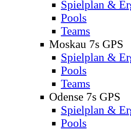
Spielplan & Er
Pools
Teams
Moskau 7s GPS
Spielplan & Er
Pools
Teams
Odense 7s GPS
Spielplan & Er
Pools