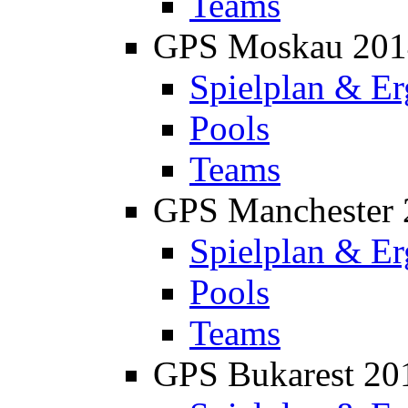
Teams
GPS Moskau 201
Spielplan & Er
Pools
Teams
GPS Manchester 
Spielplan & Er
Pools
Teams
GPS Bukarest 20