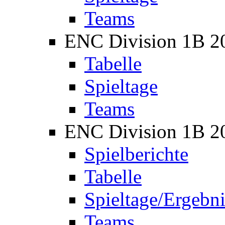
Teams
ENC Division 1B 2
Tabelle
Spieltage
Teams
ENC Division 1B 2
Spielberichte
Tabelle
Spieltage/Ergebni
Teams