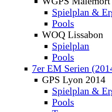
WGPS Malemort
Spielplan & Er
Pools
WOQ Lissabon
Spielplan
Pools
7er EM Serien (201
GPS Lyon 2014
Spielplan & Er
Pools