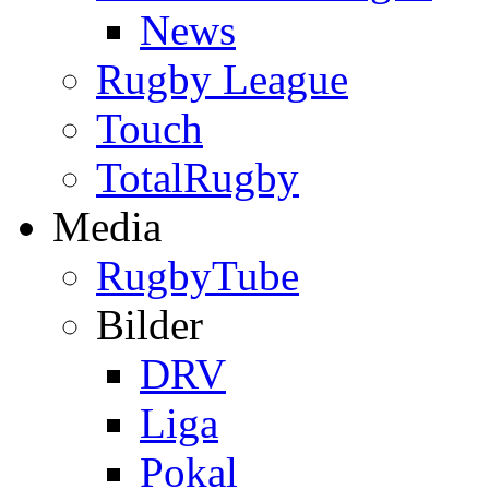
News
Rugby League
Touch
TotalRugby
Media
RugbyTube
Bilder
DRV
Liga
Pokal