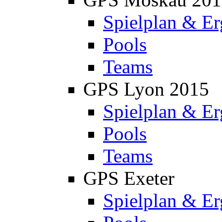
Spielplan & Er
Pools
Teams
GPS Lyon 2015
Spielplan & Er
Pools
Teams
GPS Exeter
Spielplan & Er