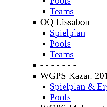
Pools
Teams
OQ Lissabon
Spielplan
Pools
Teams
- - - - - - -
WGPS Kazan 20
Spielplan & Er
Pools