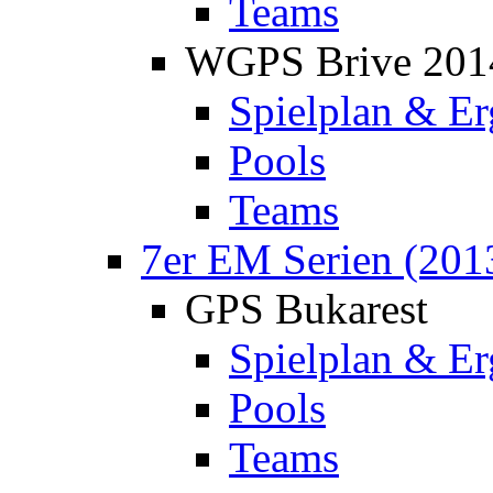
Teams
WGPS Brive 201
Spielplan & Er
Pools
Teams
7er EM Serien (201
GPS Bukarest
Spielplan & Er
Pools
Teams