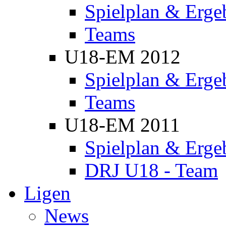
Spielplan & Erge
Teams
U18-EM 2012
Spielplan & Erge
Teams
U18-EM 2011
Spielplan & Erge
DRJ U18 - Team
Ligen
News