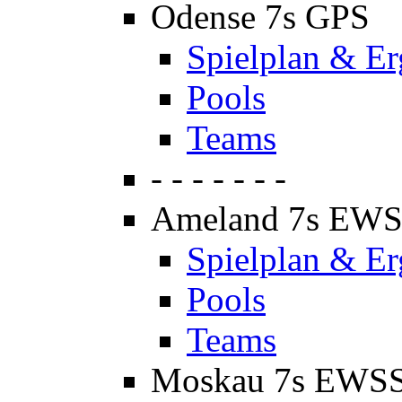
Odense 7s GPS
Spielplan & Er
Pools
Teams
- - - - - - -
Ameland 7s EW
Spielplan & Er
Pools
Teams
Moskau 7s EWS