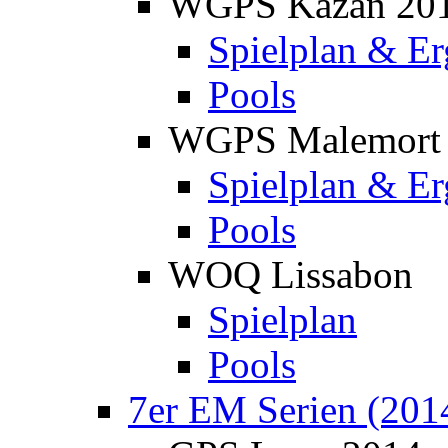
WGPS Kazan 20
Spielplan & Er
Pools
WGPS Malemort
Spielplan & Er
Pools
WOQ Lissabon
Spielplan
Pools
7er EM Serien (201