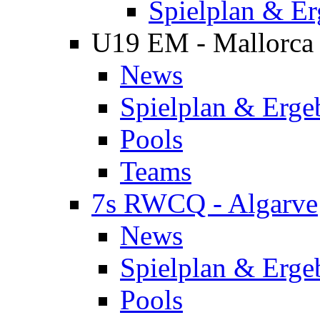
Spielplan & Er
U19 EM - Mallorca
News
Spielplan & Erge
Pools
Teams
7s RWCQ - Algarve
News
Spielplan & Erge
Pools