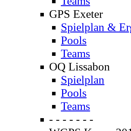
Teams
GPS Exeter
Spielplan & Er
Pools
Teams
OQ Lissabon
Spielplan
Pools
Teams
- - - - - - -