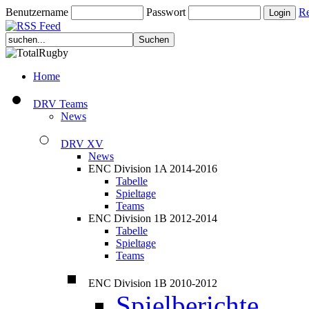
Benutzername
Passwort
Re
Home
DRV Teams
News
DRV XV
News
ENC Division 1A 2014-2016
Tabelle
Spieltage
Teams
ENC Division 1B 2012-2014
Tabelle
Spieltage
Teams
ENC Division 1B 2010-2012
Spielberichte