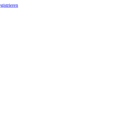
gistrieren