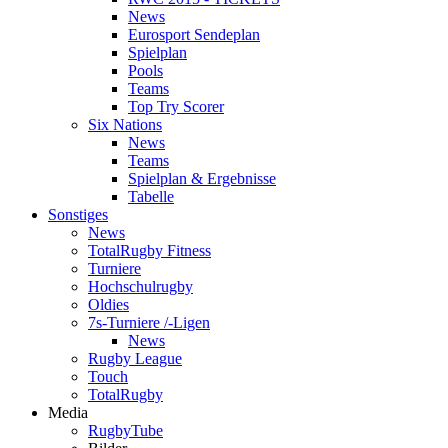
News
Eurosport Sendeplan
Spielplan
Pools
Teams
Top Try Scorer
Six Nations
News
Teams
Spielplan & Ergebnisse
Tabelle
Sonstiges
News
TotalRugby Fitness
Turniere
Hochschulrugby
Oldies
7s-Turniere /-Ligen
News
Rugby League
Touch
TotalRugby
Media
RugbyTube