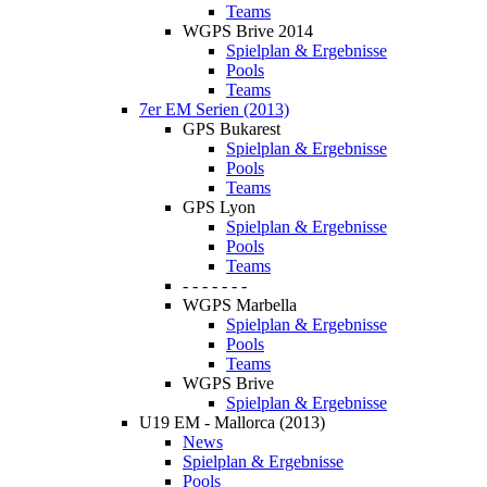
Teams
WGPS Brive 2014
Spielplan & Ergebnisse
Pools
Teams
7er EM Serien (2013)
GPS Bukarest
Spielplan & Ergebnisse
Pools
Teams
GPS Lyon
Spielplan & Ergebnisse
Pools
Teams
- - - - - - -
WGPS Marbella
Spielplan & Ergebnisse
Pools
Teams
WGPS Brive
Spielplan & Ergebnisse
U19 EM - Mallorca (2013)
News
Spielplan & Ergebnisse
Pools