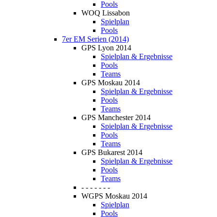
Pools
WOQ Lissabon
Spielplan
Pools
7er EM Serien (2014)
GPS Lyon 2014
Spielplan & Ergebnisse
Pools
Teams
GPS Moskau 2014
Spielplan & Ergebnisse
Pools
Teams
GPS Manchester 2014
Spielplan & Ergebnisse
Pools
Teams
GPS Bukarest 2014
Spielplan & Ergebnisse
Pools
Teams
- - - - - - -
WGPS Moskau 2014
Spielplan
Pools