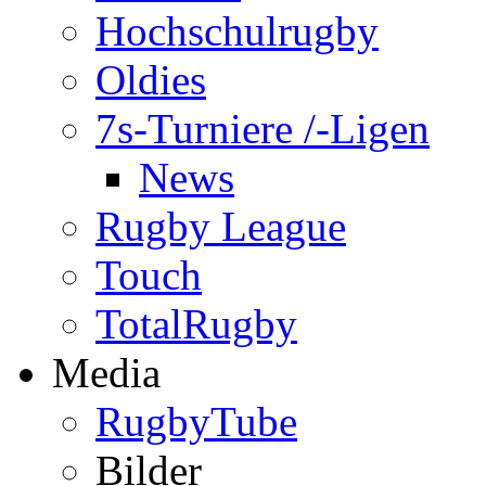
Hochschulrugby
Oldies
7s-Turniere /-Ligen
News
Rugby League
Touch
TotalRugby
Media
RugbyTube
Bilder