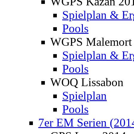
WGPS Kazan 20
Spielplan & Er
Pools
WGPS Malemort
Spielplan & Er
Pools
WOQ Lissabon
Spielplan
Pools
7er EM Serien (201