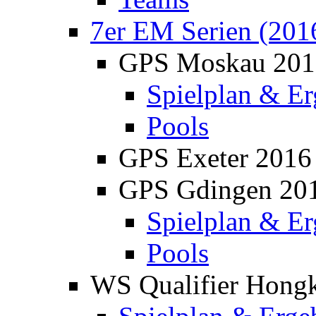
7er EM Serien (201
GPS Moskau 201
Spielplan & Er
Pools
GPS Exeter 2016
GPS Gdingen 20
Spielplan & Er
Pools
WS Qualifier Hong