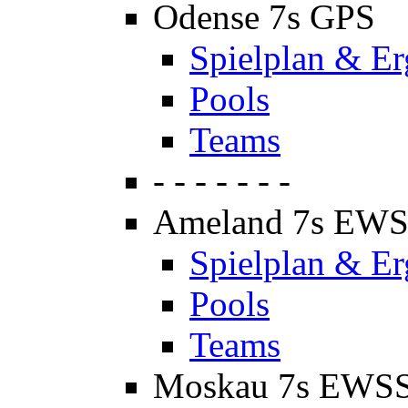
Odense 7s GPS
Spielplan & Er
Pools
Teams
- - - - - - -
Ameland 7s EW
Spielplan & Er
Pools
Teams
Moskau 7s EWS