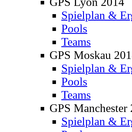
GPS Lyon 2014
Spielplan & Er
Pools
Teams
GPS Moskau 201
Spielplan & Er
Pools
Teams
GPS Manchester 
Spielplan & Er