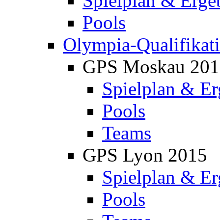
Spielplan & Erge
Pools
Olympia-Qualifikat
GPS Moskau 201
Spielplan & Er
Pools
Teams
GPS Lyon 2015
Spielplan & Er
Pools