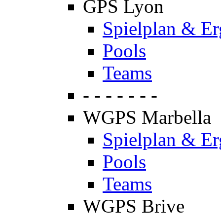
GPS Lyon
Spielplan & Er
Pools
Teams
- - - - - - -
WGPS Marbella
Spielplan & Er
Pools
Teams
WGPS Brive