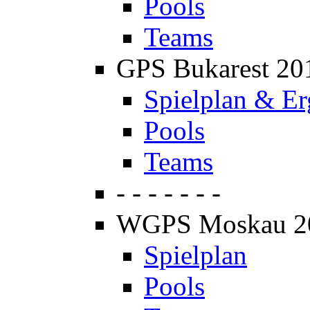
Pools
Teams
GPS Bukarest 20
Spielplan & Er
Pools
Teams
- - - - - - -
WGPS Moskau 2
Spielplan
Pools