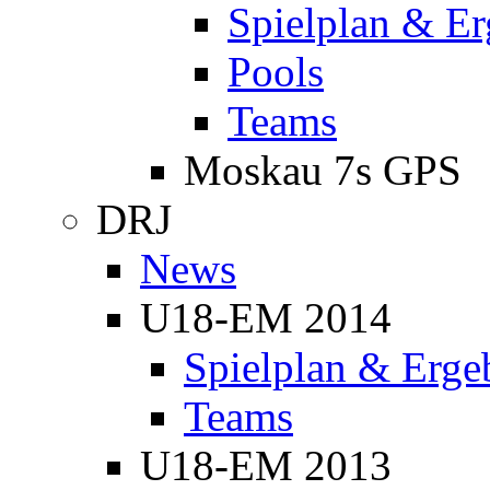
Spielplan & Er
Pools
Teams
Moskau 7s GPS
DRJ
News
U18-EM 2014
Spielplan & Erge
Teams
U18-EM 2013