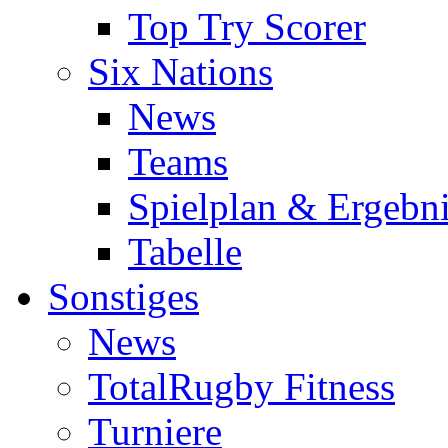
Top Try Scorer
Six Nations
News
Teams
Spielplan & Ergebni
Tabelle
Sonstiges
News
TotalRugby Fitness
Turniere