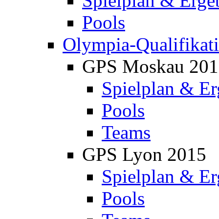
Spielplan & Erge
Pools
Olympia-Qualifikat
GPS Moskau 201
Spielplan & Er
Pools
Teams
GPS Lyon 2015
Spielplan & Er
Pools