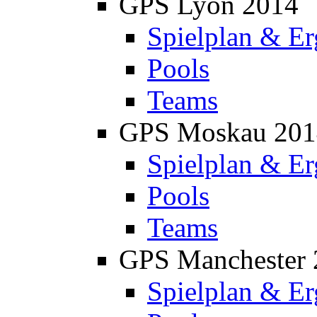
GPS Lyon 2014
Spielplan & Er
Pools
Teams
GPS Moskau 201
Spielplan & Er
Pools
Teams
GPS Manchester 
Spielplan & Er