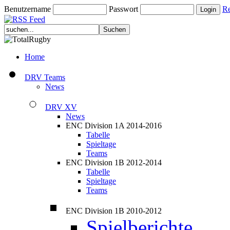
Benutzername
Passwort
Re
Home
DRV Teams
News
DRV XV
News
ENC Division 1A 2014-2016
Tabelle
Spieltage
Teams
ENC Division 1B 2012-2014
Tabelle
Spieltage
Teams
ENC Division 1B 2010-2012
Spielberichte