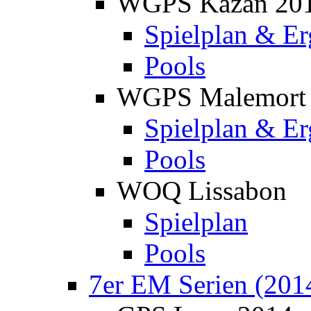
WGPS Kazan 20
Spielplan & Er
Pools
WGPS Malemort
Spielplan & Er
Pools
WOQ Lissabon
Spielplan
Pools
7er EM Serien (201