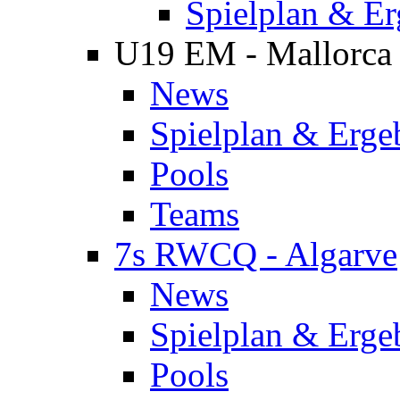
Spielplan & Er
U19 EM - Mallorca
News
Spielplan & Erge
Pools
Teams
7s RWCQ - Algarve
News
Spielplan & Erge
Pools