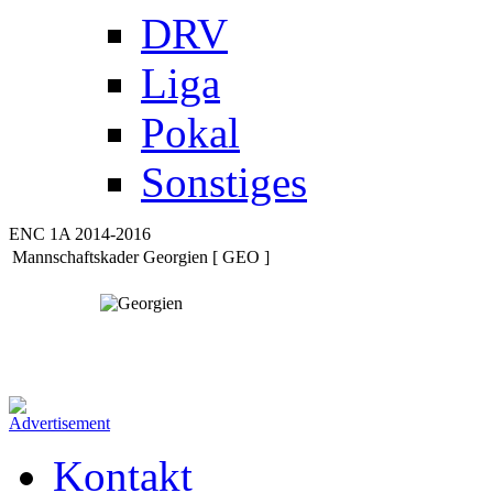
DRV
Liga
Pokal
Sonstiges
ENC 1A 2014-2016
Mannschaftskader Georgien [ GEO ]
Kontakt