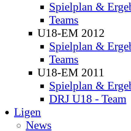
Spielplan & Erge
Teams
U18-EM 2012
Spielplan & Erge
Teams
U18-EM 2011
Spielplan & Erge
DRJ U18 - Team
Ligen
News