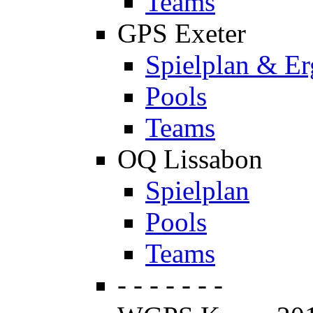
Teams
GPS Exeter
Spielplan & Er
Pools
Teams
OQ Lissabon
Spielplan
Pools
Teams
- - - - - - -