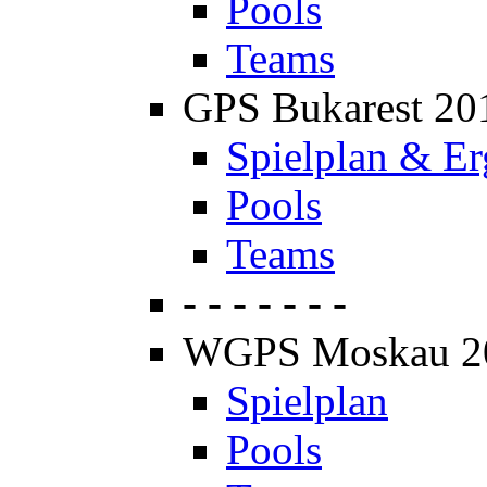
Pools
Teams
GPS Bukarest 20
Spielplan & Er
Pools
Teams
- - - - - - -
WGPS Moskau 2
Spielplan
Pools