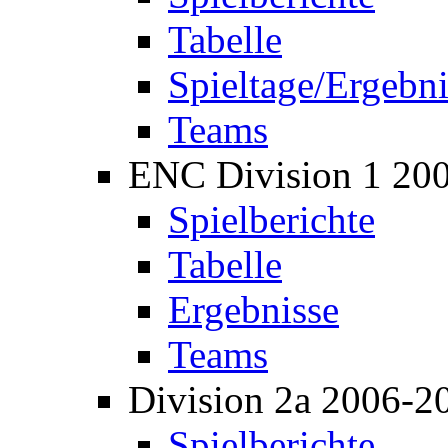
Tabelle
Spieltage/Ergebni
Teams
ENC Division 1 20
Spielberichte
Tabelle
Ergebnisse
Teams
Division 2a 2006-2
Spielberichte