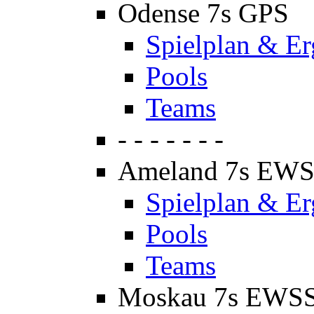
Odense 7s GPS
Spielplan & Er
Pools
Teams
- - - - - - -
Ameland 7s EW
Spielplan & Er
Pools
Teams
Moskau 7s EWS