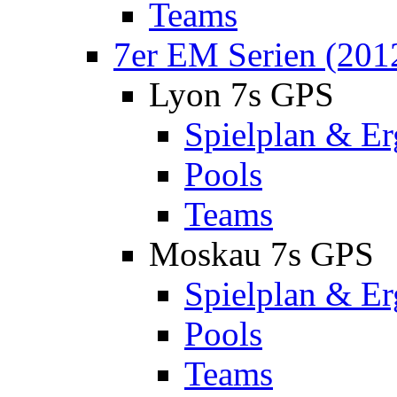
Teams
7er EM Serien (201
Lyon 7s GPS
Spielplan & Er
Pools
Teams
Moskau 7s GPS
Spielplan & Er
Pools
Teams