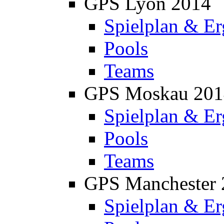
GPS Lyon 2014
Spielplan & Er
Pools
Teams
GPS Moskau 201
Spielplan & Er
Pools
Teams
GPS Manchester 
Spielplan & Er