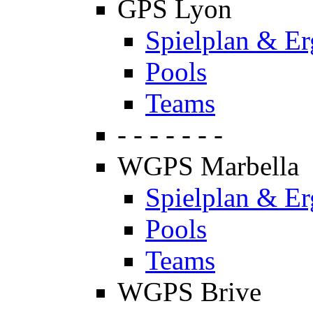
GPS Lyon
Spielplan & Er
Pools
Teams
- - - - - - -
WGPS Marbella
Spielplan & Er
Pools
Teams
WGPS Brive