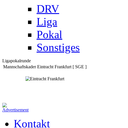
DRV
Liga
Pokal
Sonstiges
Ligapokalrunde
Mannschaftskader Eintracht Frankfurt [ SGE ]
Kontakt