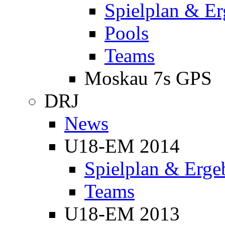
Spielplan & Er
Pools
Teams
Moskau 7s GPS
DRJ
News
U18-EM 2014
Spielplan & Erge
Teams
U18-EM 2013