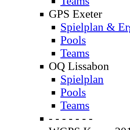
Teams
GPS Exeter
Spielplan & Er
Pools
Teams
OQ Lissabon
Spielplan
Pools
Teams
- - - - - - -