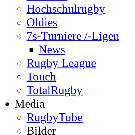
Hochschulrugby
Oldies
7s-Turniere /-Ligen
News
Rugby League
Touch
TotalRugby
Media
RugbyTube
Bilder