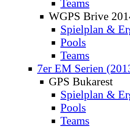
Teams
WGPS Brive 201
Spielplan & Er
Pools
Teams
7er EM Serien (201
GPS Bukarest
Spielplan & Er
Pools
Teams