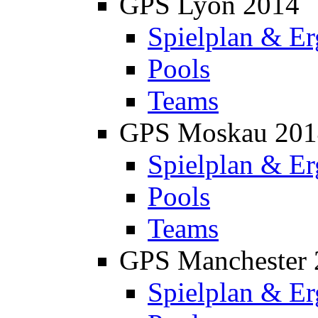
GPS Lyon 2014
Spielplan & Er
Pools
Teams
GPS Moskau 201
Spielplan & Er
Pools
Teams
GPS Manchester 
Spielplan & Er