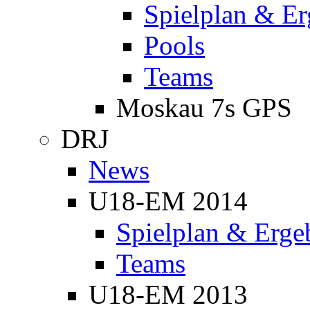
Spielplan & Er
Pools
Teams
Moskau 7s GPS
DRJ
News
U18-EM 2014
Spielplan & Erge
Teams
U18-EM 2013