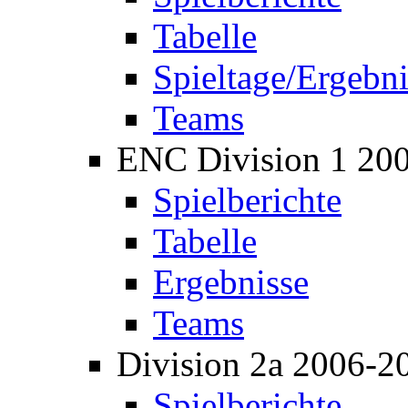
Tabelle
Spieltage/Ergebni
Teams
ENC Division 1 20
Spielberichte
Tabelle
Ergebnisse
Teams
Division 2a 2006-2
Spielberichte