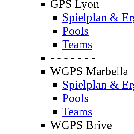
GPS Lyon
Spielplan & Er
Pools
Teams
- - - - - - -
WGPS Marbella
Spielplan & Er
Pools
Teams
WGPS Brive