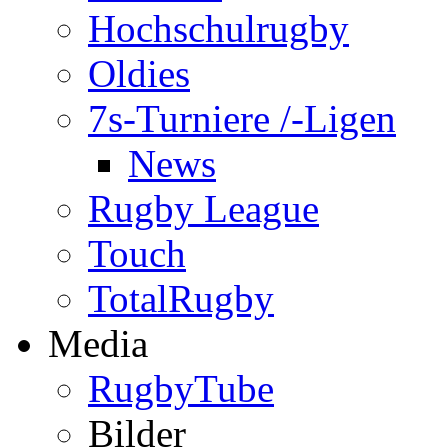
Hochschulrugby
Oldies
7s-Turniere /-Ligen
News
Rugby League
Touch
TotalRugby
Media
RugbyTube
Bilder