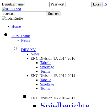
Benutzername
Passwort
Re
Home
DRV Teams
News
DRV XV
News
ENC Division 1A 2014-2016
Tabelle
Spieltage
Teams
ENC Division 1B 2012-2014
Tabelle
Spieltage
Teams
ENC Division 1B 2010-2012
Spielberichte