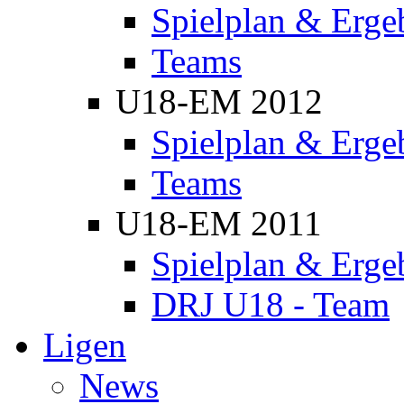
Spielplan & Erge
Teams
U18-EM 2012
Spielplan & Erge
Teams
U18-EM 2011
Spielplan & Erge
DRJ U18 - Team
Ligen
News