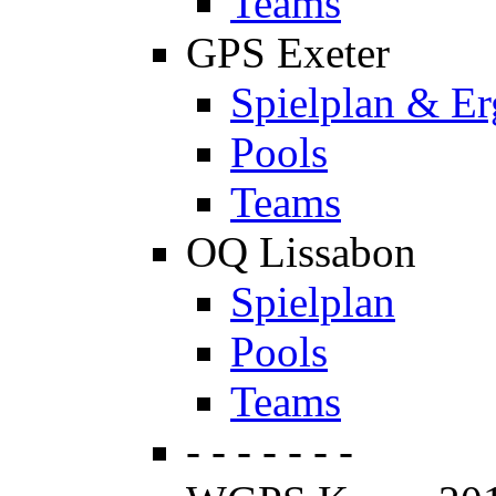
Teams
GPS Exeter
Spielplan & Er
Pools
Teams
OQ Lissabon
Spielplan
Pools
Teams
- - - - - - -