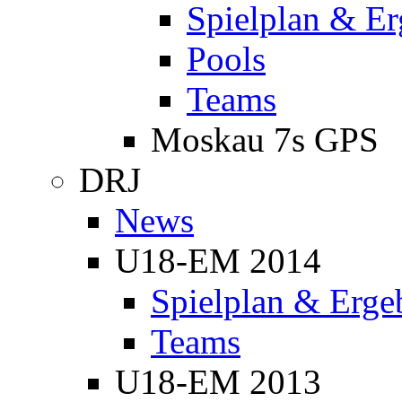
Spielplan & Er
Pools
Teams
Moskau 7s GPS
DRJ
News
U18-EM 2014
Spielplan & Erge
Teams
U18-EM 2013