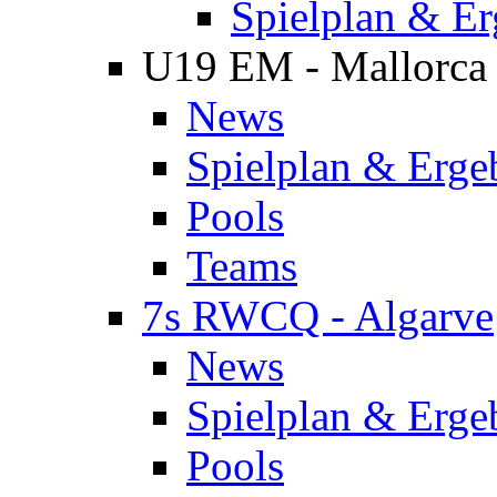
Spielplan & Er
U19 EM - Mallorca
News
Spielplan & Erge
Pools
Teams
7s RWCQ - Algarve
News
Spielplan & Erge
Pools