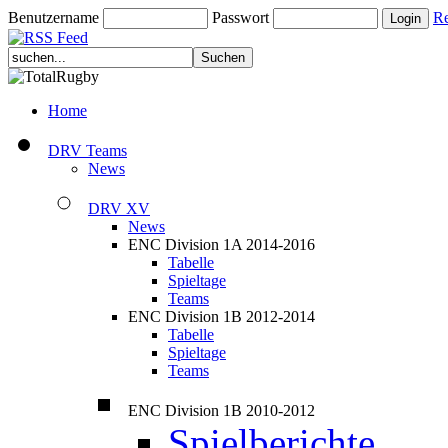
Benutzername
Passwort
Re
Home
DRV Teams
News
DRV XV
News
ENC Division 1A 2014-2016
Tabelle
Spieltage
Teams
ENC Division 1B 2012-2014
Tabelle
Spieltage
Teams
ENC Division 1B 2010-2012
Spielberichte