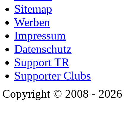
Sitemap
Werben
Impressum
Datenschutz
Support TR
Supporter Clubs
Copyright © 2008 - 2026