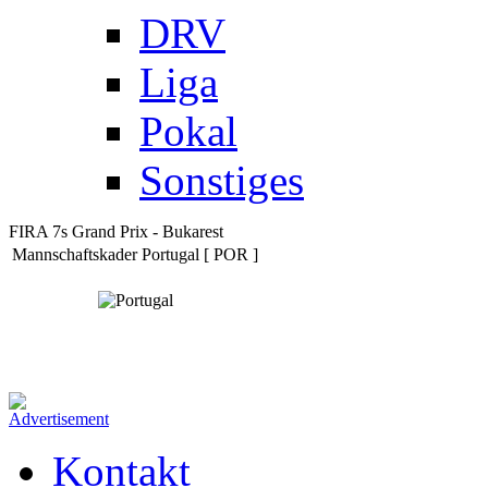
DRV
Liga
Pokal
Sonstiges
FIRA 7s Grand Prix - Bukarest
Mannschaftskader Portugal [ POR ]
Kontakt