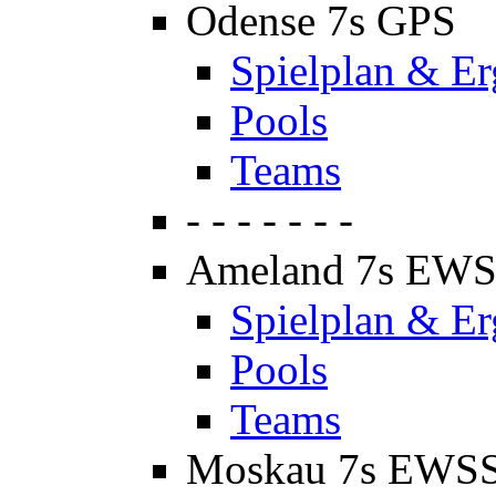
Odense 7s GPS
Spielplan & Er
Pools
Teams
- - - - - - -
Ameland 7s EW
Spielplan & Er
Pools
Teams
Moskau 7s EWS