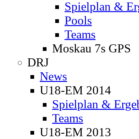
Spielplan & Er
Pools
Teams
Moskau 7s GPS
DRJ
News
U18-EM 2014
Spielplan & Erge
Teams
U18-EM 2013