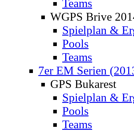
Teams
WGPS Brive 201
Spielplan & Er
Pools
Teams
7er EM Serien (201
GPS Bukarest
Spielplan & Er
Pools
Teams