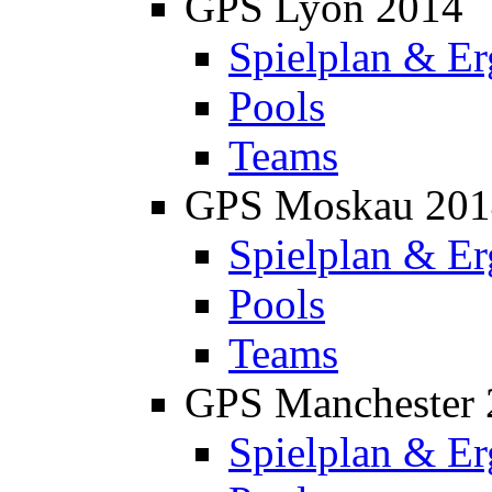
GPS Lyon 2014
Spielplan & Er
Pools
Teams
GPS Moskau 201
Spielplan & Er
Pools
Teams
GPS Manchester 
Spielplan & Er