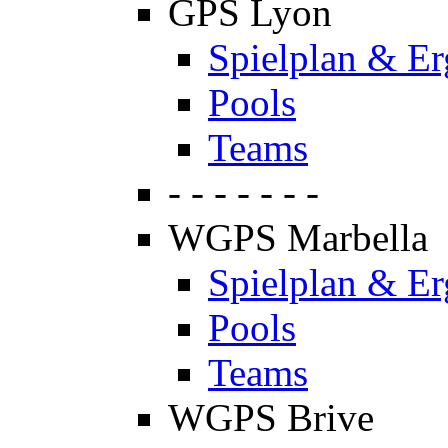
GPS Lyon
Spielplan & Er
Pools
Teams
- - - - - - -
WGPS Marbella
Spielplan & Er
Pools
Teams
WGPS Brive