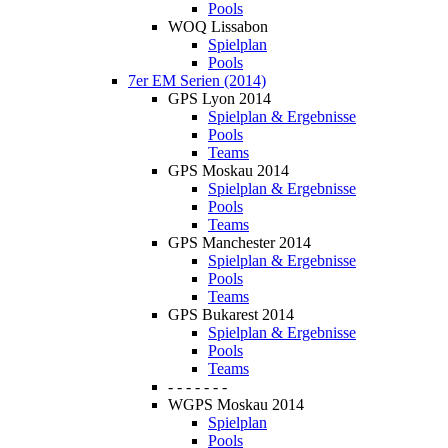
Pools
WOQ Lissabon
Spielplan
Pools
7er EM Serien (2014)
GPS Lyon 2014
Spielplan & Ergebnisse
Pools
Teams
GPS Moskau 2014
Spielplan & Ergebnisse
Pools
Teams
GPS Manchester 2014
Spielplan & Ergebnisse
Pools
Teams
GPS Bukarest 2014
Spielplan & Ergebnisse
Pools
Teams
- - - - - - -
WGPS Moskau 2014
Spielplan
Pools