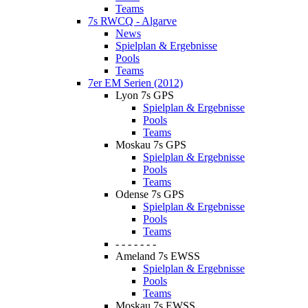
Teams
7s RWCQ - Algarve
News
Spielplan & Ergebnisse
Pools
Teams
7er EM Serien (2012)
Lyon 7s GPS
Spielplan & Ergebnisse
Pools
Teams
Moskau 7s GPS
Spielplan & Ergebnisse
Pools
Teams
Odense 7s GPS
Spielplan & Ergebnisse
Pools
Teams
- - - - - - -
Ameland 7s EWSS
Spielplan & Ergebnisse
Pools
Teams
Moskau 7s EWSS