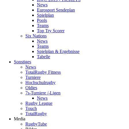
News
Eurosport Sendeplan
Spielplan
Pools
Teams
Top Try Scorer
Six Nations
News
Teams
Spielplan & Ergebnisse
Tabelle
Sonstiges
News
TotalRugby Fitness
Turniere
Hochschulrugby
Oldies
7s-Turniere /-Ligen
News
Rugby League
Touch
TotalRugby
Media
RugbyTube