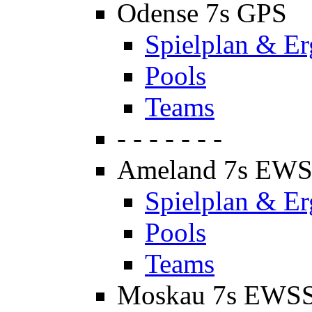
Odense 7s GPS
Spielplan & Er
Pools
Teams
- - - - - - -
Ameland 7s EW
Spielplan & Er
Pools
Teams
Moskau 7s EWS