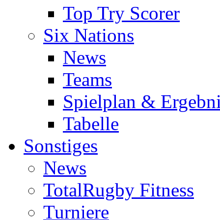
Top Try Scorer
Six Nations
News
Teams
Spielplan & Ergebni
Tabelle
Sonstiges
News
TotalRugby Fitness
Turniere