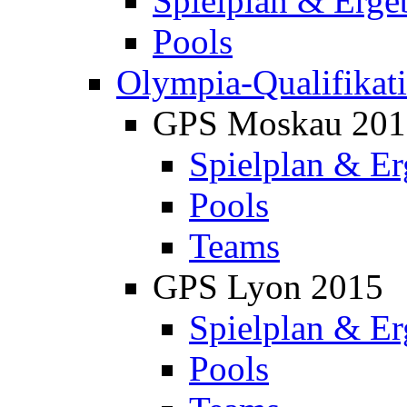
Spielplan & Erge
Pools
Olympia-Qualifikat
GPS Moskau 201
Spielplan & Er
Pools
Teams
GPS Lyon 2015
Spielplan & Er
Pools