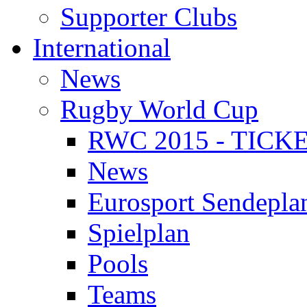
Supporter Clubs
International
News
Rugby World Cup
RWC 2015 - TICK
News
Eurosport Sendepla
Spielplan
Pools
Teams