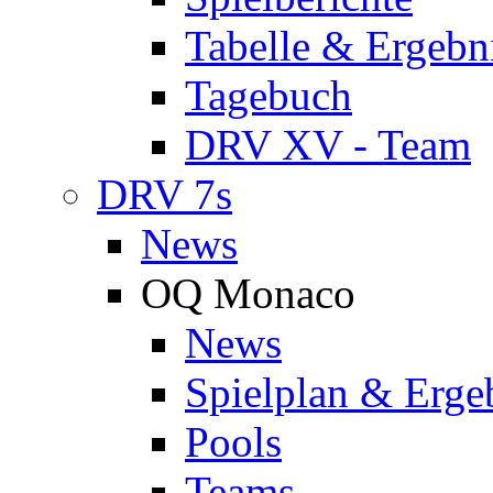
Tabelle & Ergebn
Tagebuch
DRV XV - Team
DRV 7s
News
OQ Monaco
News
Spielplan & Erge
Pools
Teams