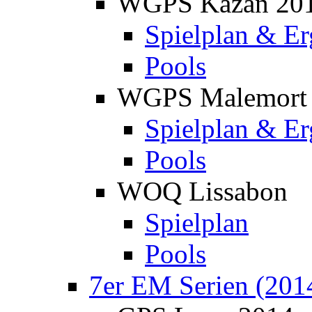
WGPS Kazan 20
Spielplan & Er
Pools
WGPS Malemort
Spielplan & Er
Pools
WOQ Lissabon
Spielplan
Pools
7er EM Serien (201