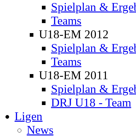
Spielplan & Erge
Teams
U18-EM 2012
Spielplan & Erge
Teams
U18-EM 2011
Spielplan & Erge
DRJ U18 - Team
Ligen
News