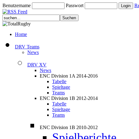
Benutzername
Passwort
Re
Home
DRV Teams
News
DRV XV
News
ENC Division 1A 2014-2016
Tabelle
Spieltage
Teams
ENC Division 1B 2012-2014
Tabelle
Spieltage
Teams
ENC Division 1B 2010-2012
Spielberichte