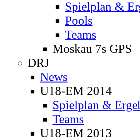
Spielplan & Er
Pools
Teams
Moskau 7s GPS
DRJ
News
U18-EM 2014
Spielplan & Erge
Teams
U18-EM 2013