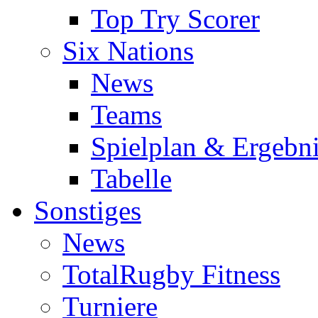
Top Try Scorer
Six Nations
News
Teams
Spielplan & Ergebni
Tabelle
Sonstiges
News
TotalRugby Fitness
Turniere