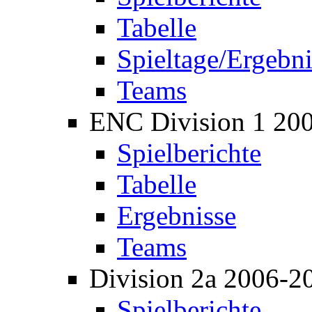
Tabelle
Spieltage/Ergebni
Teams
ENC Division 1 20
Spielberichte
Tabelle
Ergebnisse
Teams
Division 2a 2006-2
Spielberichte