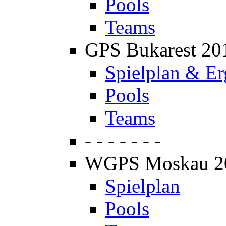
Pools
Teams
GPS Bukarest 20
Spielplan & Er
Pools
Teams
- - - - - - -
WGPS Moskau 2
Spielplan
Pools