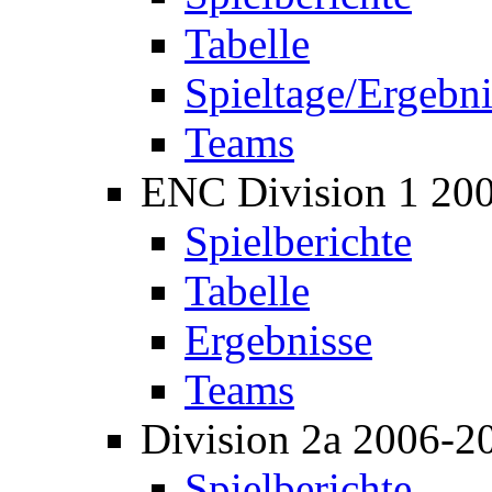
Tabelle
Spieltage/Ergebni
Teams
ENC Division 1 20
Spielberichte
Tabelle
Ergebnisse
Teams
Division 2a 2006-2
Spielberichte