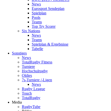
News
Eurosport Sendeplan
Spielplan
Pools
Teams
Top Try Scorer
Six Nations
News
Teams
Spielplan & Ergebnisse
Tabelle
Sonstiges
News
TotalRugby Fitness
Turniere
Hochschulrugby
Oldies
7s-Turniere /-Ligen
News
Rugby League
Touch
TotalRugby
Media
RugbyTube