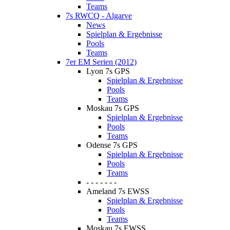
Teams
7s RWCQ - Algarve
News
Spielplan & Ergebnisse
Pools
Teams
7er EM Serien (2012)
Lyon 7s GPS
Spielplan & Ergebnisse
Pools
Teams
Moskau 7s GPS
Spielplan & Ergebnisse
Pools
Teams
Odense 7s GPS
Spielplan & Ergebnisse
Pools
Teams
- - - - - - -
Ameland 7s EWSS
Spielplan & Ergebnisse
Pools
Teams
Moskau 7s EWSS