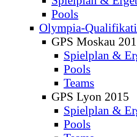
Spielplan & Erge
Pools
Olympia-Qualifikat
GPS Moskau 201
Spielplan & Er
Pools
Teams
GPS Lyon 2015
Spielplan & Er
Pools