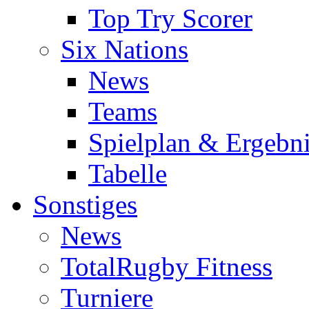
Top Try Scorer
Six Nations
News
Teams
Spielplan & Ergebni
Tabelle
Sonstiges
News
TotalRugby Fitness
Turniere