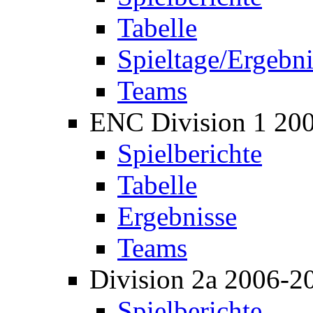
Tabelle
Spieltage/Ergebni
Teams
ENC Division 1 20
Spielberichte
Tabelle
Ergebnisse
Teams
Division 2a 2006-2
Spielberichte