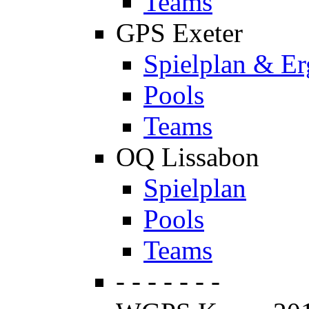
Teams
GPS Exeter
Spielplan & Er
Pools
Teams
OQ Lissabon
Spielplan
Pools
Teams
- - - - - - -