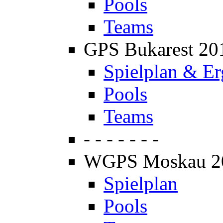
Pools
Teams
GPS Bukarest 20
Spielplan & Er
Pools
Teams
- - - - - - -
WGPS Moskau 2
Spielplan
Pools