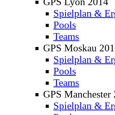
GPS Lyon 2014
Spielplan & Er
Pools
Teams
GPS Moskau 201
Spielplan & Er
Pools
Teams
GPS Manchester 
Spielplan & Er