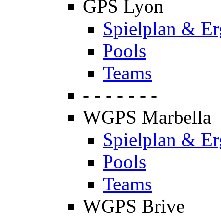
GPS Lyon
Spielplan & Er
Pools
Teams
- - - - - - -
WGPS Marbella
Spielplan & Er
Pools
Teams
WGPS Brive