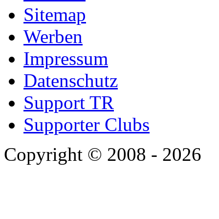
Sitemap
Werben
Impressum
Datenschutz
Support TR
Supporter Clubs
Copyright © 2008 - 2026