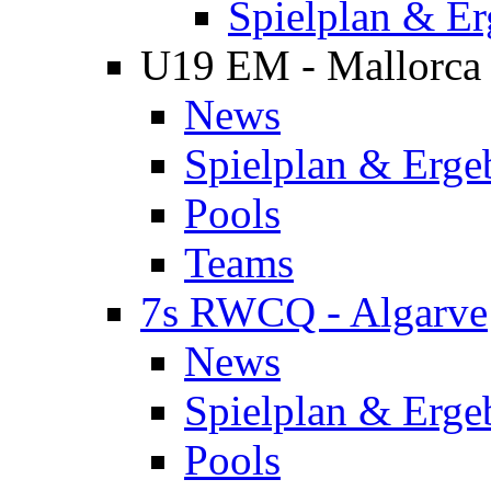
Spielplan & Er
U19 EM - Mallorca
News
Spielplan & Erge
Pools
Teams
7s RWCQ - Algarve
News
Spielplan & Erge
Pools