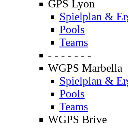
GPS Lyon
Spielplan & Er
Pools
Teams
- - - - - - -
WGPS Marbella
Spielplan & Er
Pools
Teams
WGPS Brive