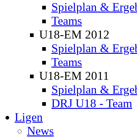
Spielplan & Erge
Teams
U18-EM 2012
Spielplan & Erge
Teams
U18-EM 2011
Spielplan & Erge
DRJ U18 - Team
Ligen
News