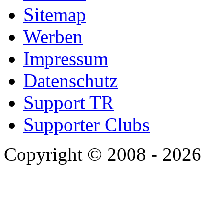
Sitemap
Werben
Impressum
Datenschutz
Support TR
Supporter Clubs
Copyright © 2008 - 2026