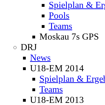
Spielplan & Er
Pools
Teams
Moskau 7s GPS
DRJ
News
U18-EM 2014
Spielplan & Erge
Teams
U18-EM 2013