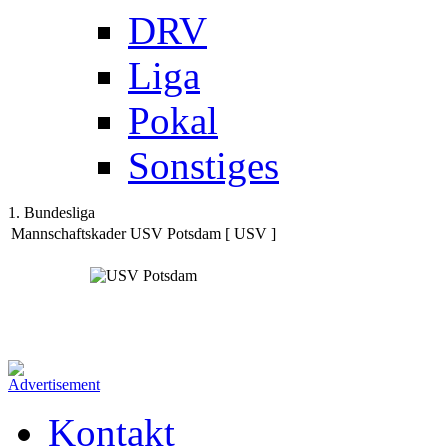
DRV
Liga
Pokal
Sonstiges
1. Bundesliga
Mannschaftskader USV Potsdam [ USV ]
Kontakt