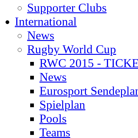
Supporter Clubs
International
News
Rugby World Cup
RWC 2015 - TICK
News
Eurosport Sendepla
Spielplan
Pools
Teams