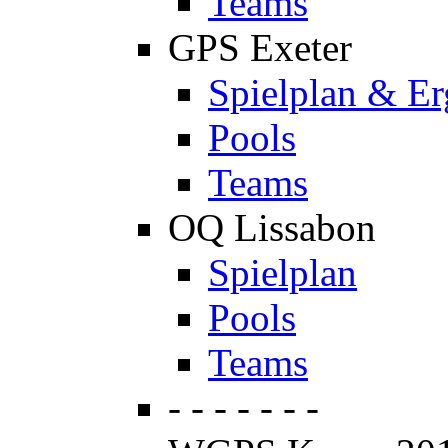
Teams
GPS Exeter
Spielplan & Er
Pools
Teams
OQ Lissabon
Spielplan
Pools
Teams
- - - - - - -