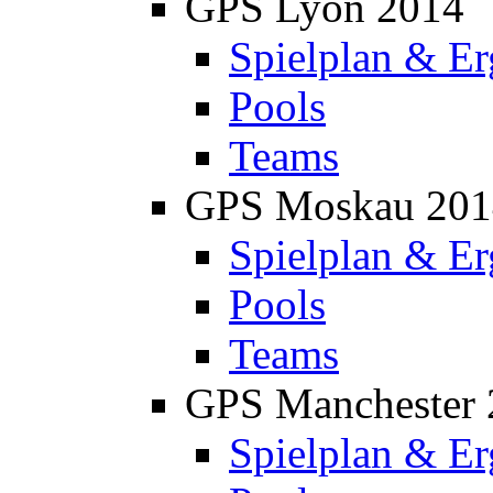
GPS Lyon 2014
Spielplan & Er
Pools
Teams
GPS Moskau 201
Spielplan & Er
Pools
Teams
GPS Manchester 
Spielplan & Er