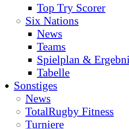
Top Try Scorer
Six Nations
News
Teams
Spielplan & Ergebni
Tabelle
Sonstiges
News
TotalRugby Fitness
Turniere