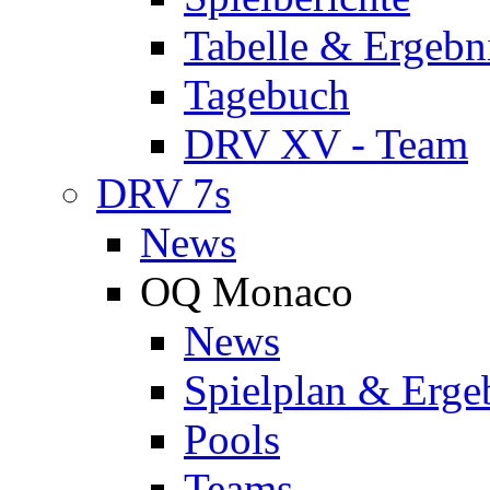
Tabelle & Ergebn
Tagebuch
DRV XV - Team
DRV 7s
News
OQ Monaco
News
Spielplan & Erge
Pools
Teams