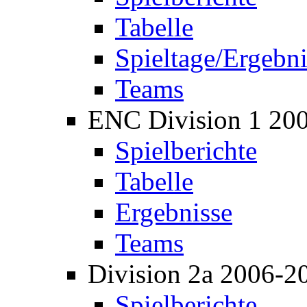
Tabelle
Spieltage/Ergebni
Teams
ENC Division 1 20
Spielberichte
Tabelle
Ergebnisse
Teams
Division 2a 2006-2
Spielberichte