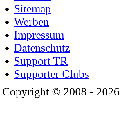
Sitemap
Werben
Impressum
Datenschutz
Support TR
Supporter Clubs
Copyright © 2008 - 2026