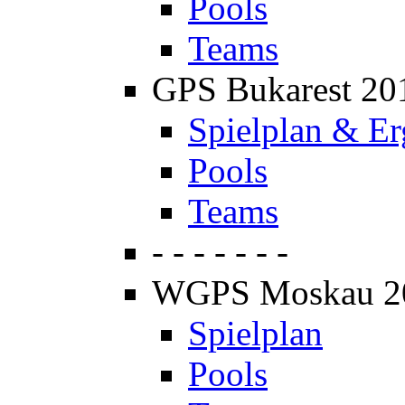
Pools
Teams
GPS Bukarest 20
Spielplan & Er
Pools
Teams
- - - - - - -
WGPS Moskau 2
Spielplan
Pools