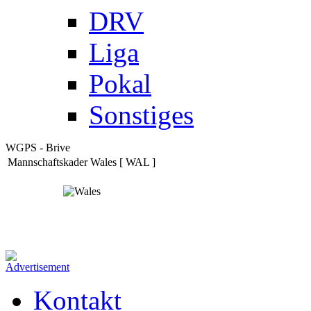
DRV
Liga
Pokal
Sonstiges
WGPS - Brive
Mannschaftskader Wales [ WAL ]
Kontakt