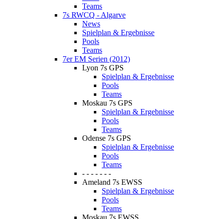
Teams
7s RWCQ - Algarve
News
Spielplan & Ergebnisse
Pools
Teams
7er EM Serien (2012)
Lyon 7s GPS
Spielplan & Ergebnisse
Pools
Teams
Moskau 7s GPS
Spielplan & Ergebnisse
Pools
Teams
Odense 7s GPS
Spielplan & Ergebnisse
Pools
Teams
- - - - - - -
Ameland 7s EWSS
Spielplan & Ergebnisse
Pools
Teams
Moskau 7s EWSS