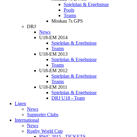
Spielplan & Ergebnisse
Pools
Teams
Moskau 7s GPS
DRJ
News
U18-EM 2014
Spielplan & Ergebnisse
Teams
U18-EM 2013
Spielplan & Ergebnisse
Teams
U18-EM 2012
Spielplan & Ergebnisse
Teams
U18-EM 2011
Spielplan & Ergebnisse
DRJ U18 - Team
Ligen
News
Supporter Clubs
International
News
Rugby World Cup
RWC 2015 - TICKETS