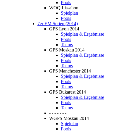
Pools
WOQ Lissabon
Spielplan
Pools
7er EM Serien (2014)
GPS Lyon 2014
Spielplan & Ergebnisse
Pools
Teams
GPS Moskau 2014
Spielplan & Ergebnisse
Pools
Teams
GPS Manchester 2014
Spielplan & Ergebnisse
Pools
Teams
GPS Bukarest 2014
Spielplan & Ergebnisse
Pools
Teams
- - - - - - -
WGPS Moskau 2014
Spielplan
Pools