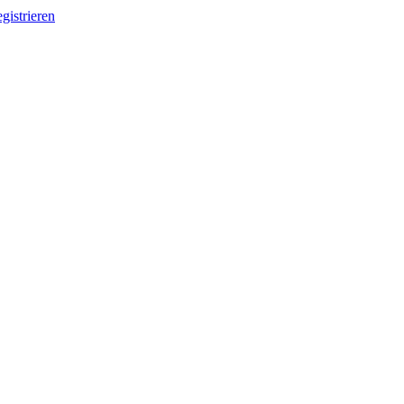
gistrieren