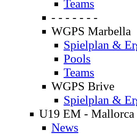
Teams
- - - - - - -
WGPS Marbella
Spielplan & Er
Pools
Teams
WGPS Brive
Spielplan & Er
U19 EM - Mallorca
News