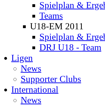
Spielplan & Erge
Teams
U18-EM 2011
Spielplan & Erge
DRJ U18 - Team
Ligen
News
Supporter Clubs
International
News