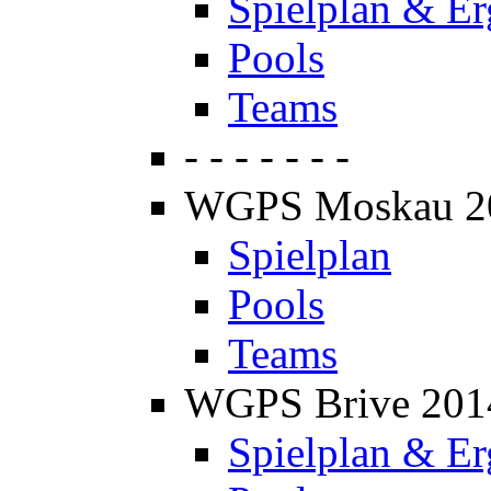
Spielplan & Er
Pools
Teams
- - - - - - -
WGPS Moskau 2
Spielplan
Pools
Teams
WGPS Brive 201
Spielplan & Er