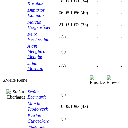
18.09.1991 (34)
-
-
Korallus
Dimitrios
06.08.1986 (40)
-
-
Ioannidis
Marcus
21.03.1993 (33)
-
-
Hergenröder
Felix
- (-)
-
-
Flechsenhar
Alain
Menghe a
- (-)
-
-
Menghe
Julian
- (-)
-
-
Morhard
Zweite Reihe
Stefan
- (-)
-
-
Eberhardt
Marcin
19.06.1983 (43)
-
-
Teodorczyk
Florian
- (-)
-
-
Gunasekera
Christoph