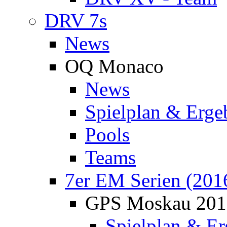
DRV 7s
News
OQ Monaco
News
Spielplan & Erge
Pools
Teams
7er EM Serien (201
GPS Moskau 201
Spielplan & Er