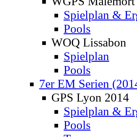
WGPS Malemort
Spielplan & Er
Pools
WOQ Lissabon
Spielplan
Pools
7er EM Serien (201
GPS Lyon 2014
Spielplan & Er
Pools