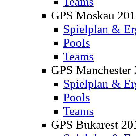
Teams
GPS Moskau 201
Spielplan & Er
Pools
Teams
GPS Manchester 
Spielplan & Er
Pools
Teams
GPS Bukarest 20