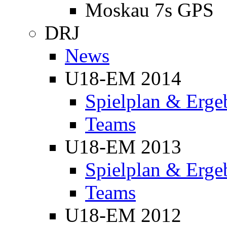
Moskau 7s GPS
DRJ
News
U18-EM 2014
Spielplan & Erge
Teams
U18-EM 2013
Spielplan & Erge
Teams
U18-EM 2012