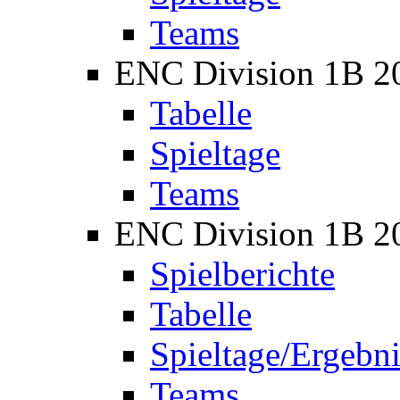
Teams
ENC Division 1B 2
Tabelle
Spieltage
Teams
ENC Division 1B 2
Spielberichte
Tabelle
Spieltage/Ergebni
Teams