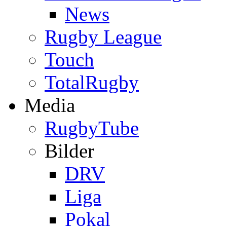
News
Rugby League
Touch
TotalRugby
Media
RugbyTube
Bilder
DRV
Liga
Pokal