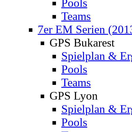
Pools
Teams
7er EM Serien (201
GPS Bukarest
Spielplan & Er
Pools
Teams
GPS Lyon
Spielplan & Er
Pools