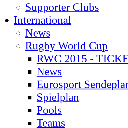
Supporter Clubs
International
News
Rugby World Cup
RWC 2015 - TICK
News
Eurosport Sendepla
Spielplan
Pools
Teams