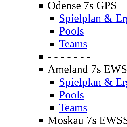
Odense 7s GPS
Spielplan & Er
Pools
Teams
- - - - - - -
Ameland 7s EW
Spielplan & Er
Pools
Teams
Moskau 7s EWS