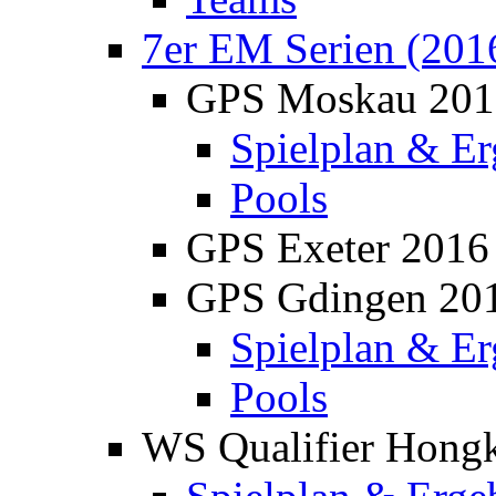
7er EM Serien (201
GPS Moskau 201
Spielplan & Er
Pools
GPS Exeter 2016
GPS Gdingen 20
Spielplan & Er
Pools
WS Qualifier Hong