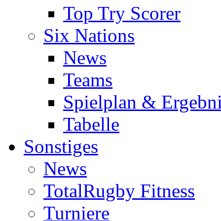
Top Try Scorer
Six Nations
News
Teams
Spielplan & Ergebni
Tabelle
Sonstiges
News
TotalRugby Fitness
Turniere