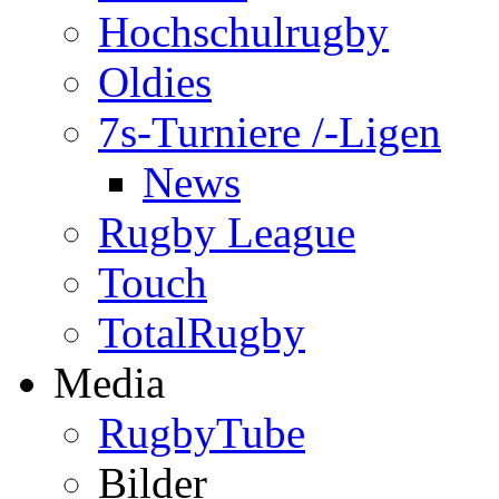
Hochschulrugby
Oldies
7s-Turniere /-Ligen
News
Rugby League
Touch
TotalRugby
Media
RugbyTube
Bilder