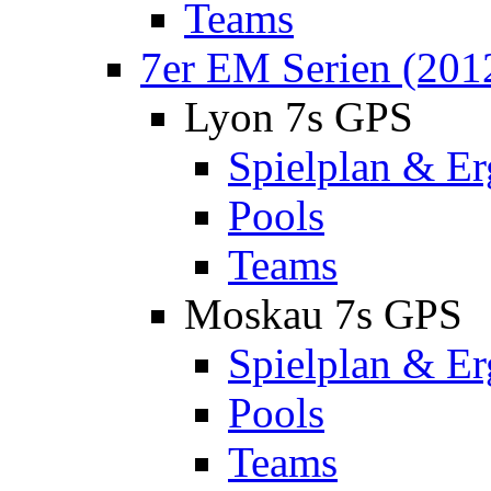
Teams
7er EM Serien (201
Lyon 7s GPS
Spielplan & Er
Pools
Teams
Moskau 7s GPS
Spielplan & Er
Pools
Teams