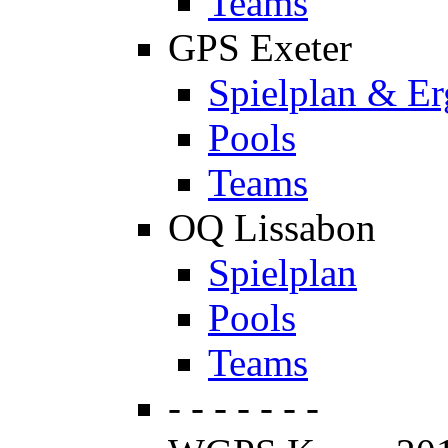
Teams
GPS Exeter
Spielplan & Er
Pools
Teams
OQ Lissabon
Spielplan
Pools
Teams
- - - - - - -