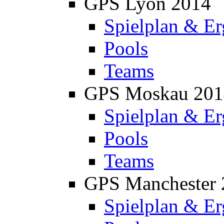
GPS Lyon 2014
Spielplan & Er
Pools
Teams
GPS Moskau 201
Spielplan & Er
Pools
Teams
GPS Manchester 
Spielplan & Er