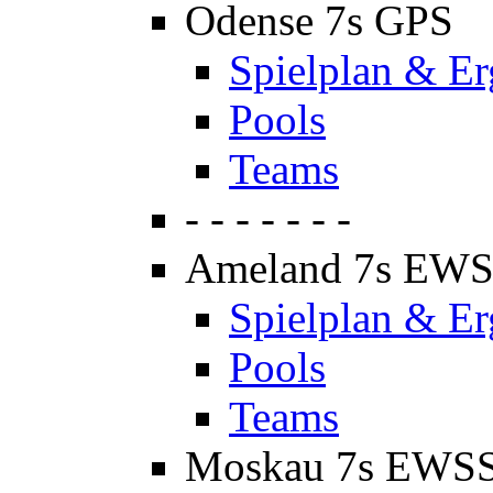
Odense 7s GPS
Spielplan & Er
Pools
Teams
- - - - - - -
Ameland 7s EW
Spielplan & Er
Pools
Teams
Moskau 7s EWS