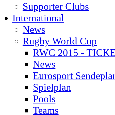
Supporter Clubs
International
News
Rugby World Cup
RWC 2015 - TICK
News
Eurosport Sendepla
Spielplan
Pools
Teams