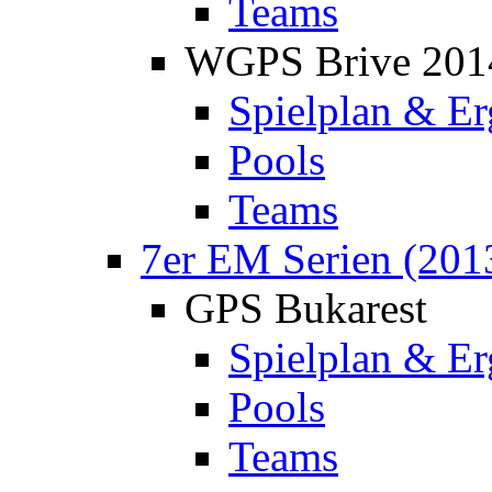
Teams
WGPS Brive 201
Spielplan & Er
Pools
Teams
7er EM Serien (201
GPS Bukarest
Spielplan & Er
Pools
Teams