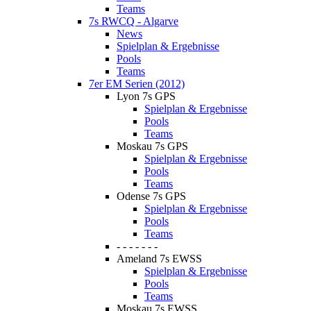
Teams
7s RWCQ - Algarve
News
Spielplan & Ergebnisse
Pools
Teams
7er EM Serien (2012)
Lyon 7s GPS
Spielplan & Ergebnisse
Pools
Teams
Moskau 7s GPS
Spielplan & Ergebnisse
Pools
Teams
Odense 7s GPS
Spielplan & Ergebnisse
Pools
Teams
- - - - - - -
Ameland 7s EWSS
Spielplan & Ergebnisse
Pools
Teams
Moskau 7s EWSS