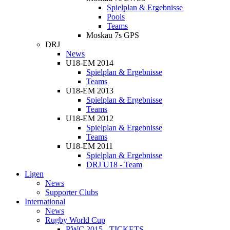
Spielplan & Ergebnisse
Pools
Teams
Moskau 7s GPS
DRJ
News
U18-EM 2014
Spielplan & Ergebnisse
Teams
U18-EM 2013
Spielplan & Ergebnisse
Teams
U18-EM 2012
Spielplan & Ergebnisse
Teams
U18-EM 2011
Spielplan & Ergebnisse
DRJ U18 - Team
Ligen
News
Supporter Clubs
International
News
Rugby World Cup
RWC 2015 - TICKETS