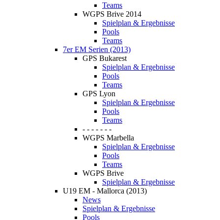
Teams
WGPS Brive 2014
Spielplan & Ergebnisse
Pools
Teams
7er EM Serien (2013)
GPS Bukarest
Spielplan & Ergebnisse
Pools
Teams
GPS Lyon
Spielplan & Ergebnisse
Pools
Teams
- - - - - - -
WGPS Marbella
Spielplan & Ergebnisse
Pools
Teams
WGPS Brive
Spielplan & Ergebnisse
U19 EM - Mallorca (2013)
News
Spielplan & Ergebnisse
Pools