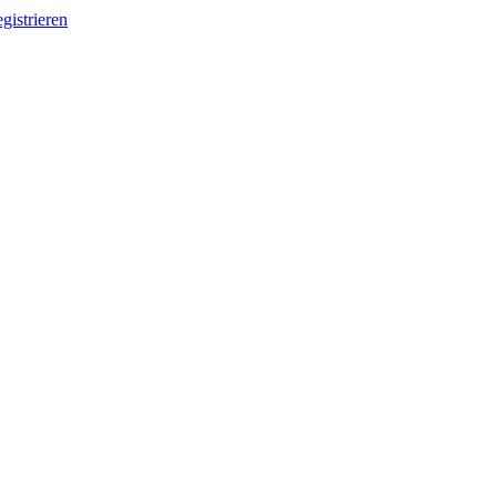
gistrieren