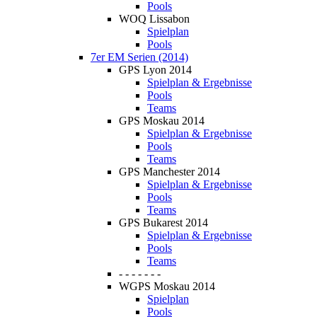
Pools
WOQ Lissabon
Spielplan
Pools
7er EM Serien (2014)
GPS Lyon 2014
Spielplan & Ergebnisse
Pools
Teams
GPS Moskau 2014
Spielplan & Ergebnisse
Pools
Teams
GPS Manchester 2014
Spielplan & Ergebnisse
Pools
Teams
GPS Bukarest 2014
Spielplan & Ergebnisse
Pools
Teams
- - - - - - -
WGPS Moskau 2014
Spielplan
Pools