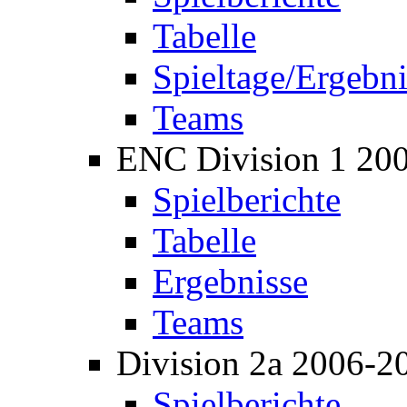
Tabelle
Spieltage/Ergebni
Teams
ENC Division 1 20
Spielberichte
Tabelle
Ergebnisse
Teams
Division 2a 2006-2
Spielberichte