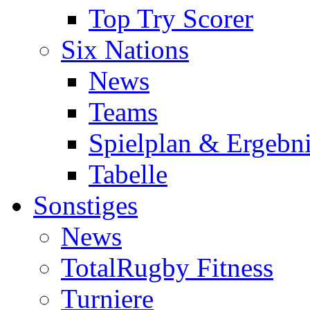
Top Try Scorer
Six Nations
News
Teams
Spielplan & Ergebni
Tabelle
Sonstiges
News
TotalRugby Fitness
Turniere