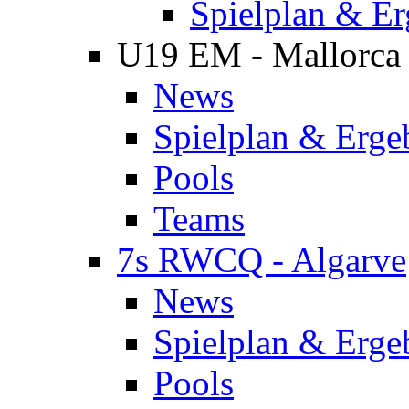
Spielplan & Er
U19 EM - Mallorca
News
Spielplan & Erge
Pools
Teams
7s RWCQ - Algarve
News
Spielplan & Erge
Pools