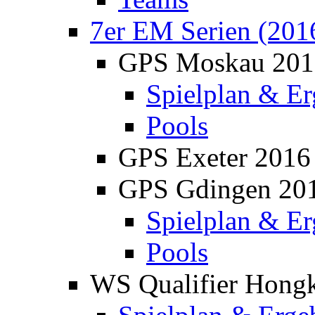
7er EM Serien (201
GPS Moskau 201
Spielplan & Er
Pools
GPS Exeter 2016
GPS Gdingen 20
Spielplan & Er
Pools
WS Qualifier Hong