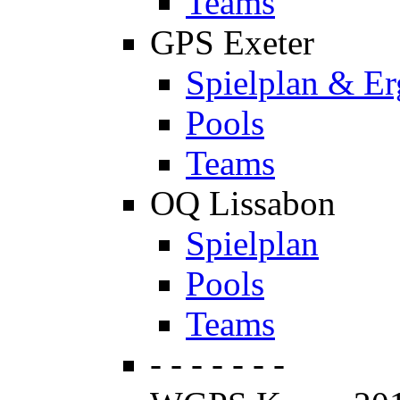
Teams
GPS Exeter
Spielplan & Er
Pools
Teams
OQ Lissabon
Spielplan
Pools
Teams
- - - - - - -