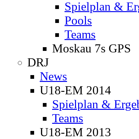
Spielplan & Er
Pools
Teams
Moskau 7s GPS
DRJ
News
U18-EM 2014
Spielplan & Erge
Teams
U18-EM 2013