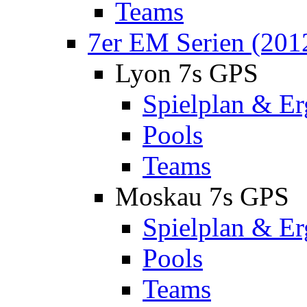
Teams
7er EM Serien (201
Lyon 7s GPS
Spielplan & Er
Pools
Teams
Moskau 7s GPS
Spielplan & Er
Pools
Teams