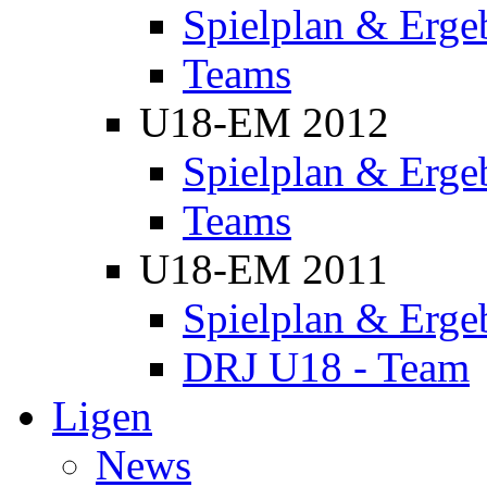
Spielplan & Erge
Teams
U18-EM 2012
Spielplan & Erge
Teams
U18-EM 2011
Spielplan & Erge
DRJ U18 - Team
Ligen
News