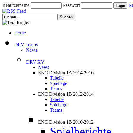
Benutzername
Passwort
Re
Home
DRV Teams
News
DRV XV
News
ENC Division 1A 2014-2016
Tabelle
Spieltage
Teams
ENC Division 1B 2012-2014
Tabelle
Spieltage
Teams
ENC Division 1B 2010-2012
Spielberichte