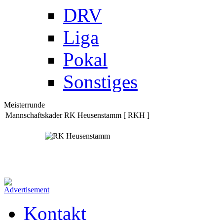
DRV
Liga
Pokal
Sonstiges
Meisterrunde
Mannschaftskader RK Heusenstamm [ RKH ]
Kontakt