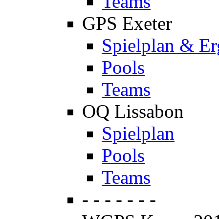
Teams
GPS Exeter
Spielplan & Er
Pools
Teams
OQ Lissabon
Spielplan
Pools
Teams
- - - - - - -