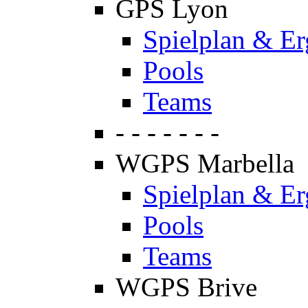
GPS Lyon
Spielplan & Er
Pools
Teams
- - - - - - -
WGPS Marbella
Spielplan & Er
Pools
Teams
WGPS Brive