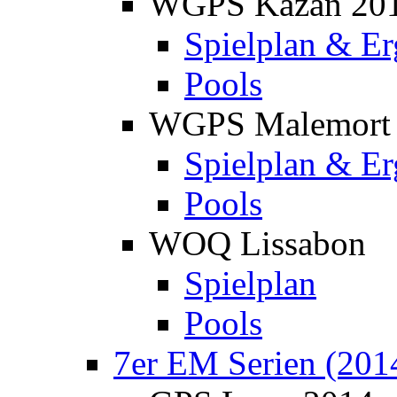
WGPS Kazan 20
Spielplan & Er
Pools
WGPS Malemort
Spielplan & Er
Pools
WOQ Lissabon
Spielplan
Pools
7er EM Serien (201