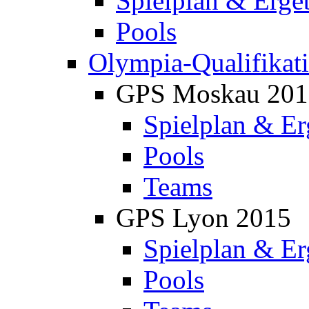
Spielplan & Erge
Pools
Olympia-Qualifikat
GPS Moskau 201
Spielplan & Er
Pools
Teams
GPS Lyon 2015
Spielplan & Er
Pools