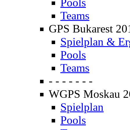
Pools
Teams
GPS Bukarest 20
Spielplan & Er
Pools
Teams
- - - - - - -
WGPS Moskau 2
Spielplan
Pools