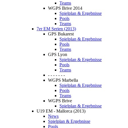
Teams
WGPS Brive 2014
Spielplan & Ergebnisse
Pools
Teams
7er EM Serien (2013)
GPS Bukarest
Spielplan & Ergebnisse
Pools
Teams
GPS Lyon
Spielplan & Ergebnisse
Pools
Teams
- - - - - - -
WGPS Marbella
Spielplan & Ergebnisse
Pools
Teams
WGPS Brive
Spielplan & Ergebnisse
U19 EM - Mallorca (2013)
News
Spielplan & Ergebnisse
Pools