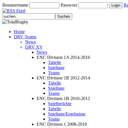
Benutzername
Passwort
Re
Home
DRV Teams
News
DRV XV
News
ENC Division 1A 2014-2016
Tabelle
Spieltage
Teams
ENC Division 1B 2012-2014
Tabelle
Spieltage
Teams
ENC Division 1B 2010-2012
Spielberichte
Tabelle
Spieltage/Ergebnisse
Teams
ENC Division 1 2008-2010