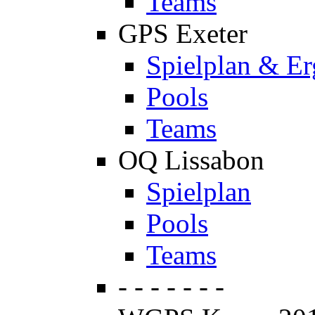
Teams
GPS Exeter
Spielplan & Er
Pools
Teams
OQ Lissabon
Spielplan
Pools
Teams
- - - - - - -