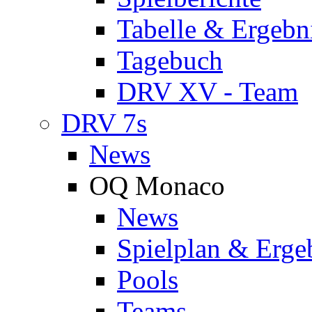
Tabelle & Ergebn
Tagebuch
DRV XV - Team
DRV 7s
News
OQ Monaco
News
Spielplan & Erge
Pools
Teams