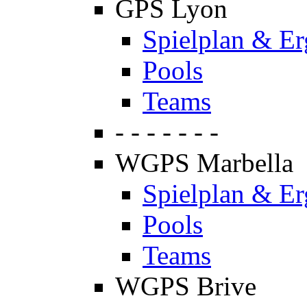
GPS Lyon
Spielplan & Er
Pools
Teams
- - - - - - -
WGPS Marbella
Spielplan & Er
Pools
Teams
WGPS Brive