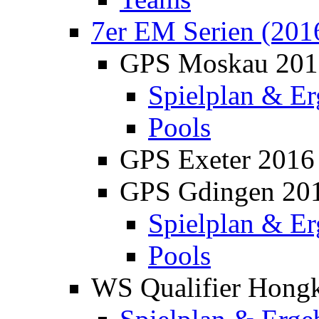
7er EM Serien (201
GPS Moskau 201
Spielplan & Er
Pools
GPS Exeter 2016
GPS Gdingen 20
Spielplan & Er
Pools
WS Qualifier Hong