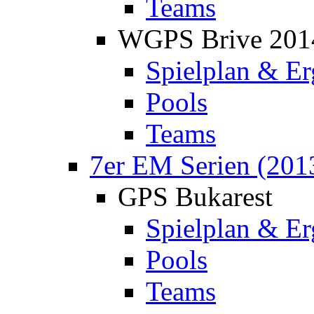
Teams
WGPS Brive 201
Spielplan & Er
Pools
Teams
7er EM Serien (201
GPS Bukarest
Spielplan & Er
Pools
Teams