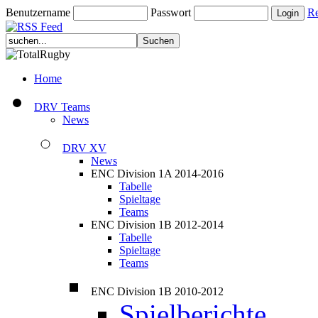
Benutzername
Passwort
Re
Home
DRV Teams
News
DRV XV
News
ENC Division 1A 2014-2016
Tabelle
Spieltage
Teams
ENC Division 1B 2012-2014
Tabelle
Spieltage
Teams
ENC Division 1B 2010-2012
Spielberichte