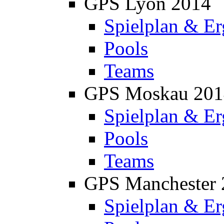
GPS Lyon 2014
Spielplan & Er
Pools
Teams
GPS Moskau 201
Spielplan & Er
Pools
Teams
GPS Manchester 
Spielplan & Er