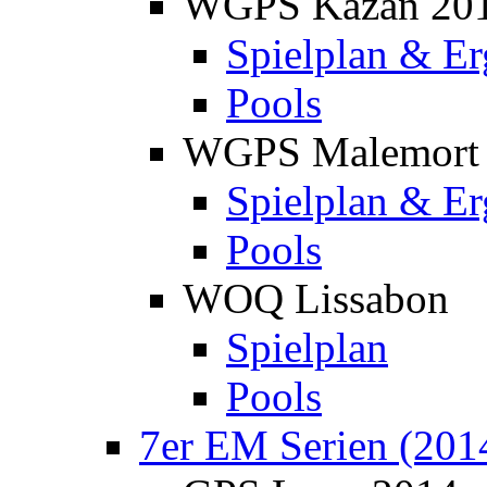
WGPS Kazan 20
Spielplan & Er
Pools
WGPS Malemort
Spielplan & Er
Pools
WOQ Lissabon
Spielplan
Pools
7er EM Serien (201