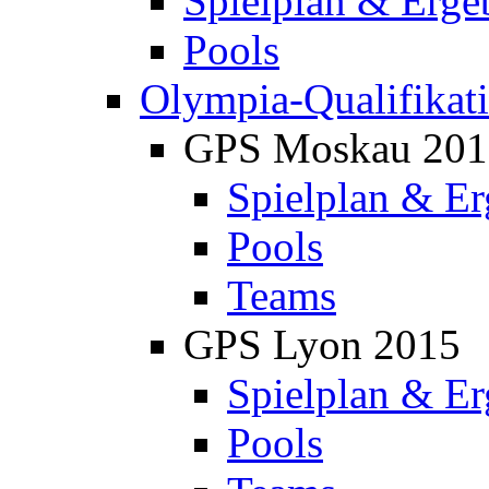
Spielplan & Erge
Pools
Olympia-Qualifikat
GPS Moskau 201
Spielplan & Er
Pools
Teams
GPS Lyon 2015
Spielplan & Er
Pools