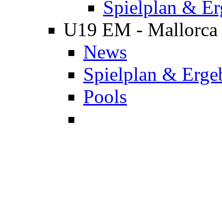
Spielplan & Er
U19 EM - Mallorca
News
Spielplan & Erge
Pools