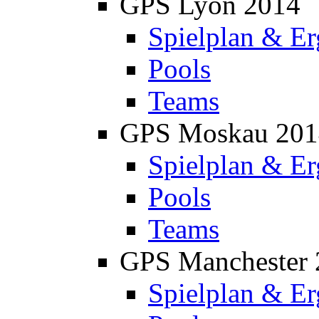
GPS Lyon 2014
Spielplan & Er
Pools
Teams
GPS Moskau 201
Spielplan & Er
Pools
Teams
GPS Manchester 
Spielplan & Er