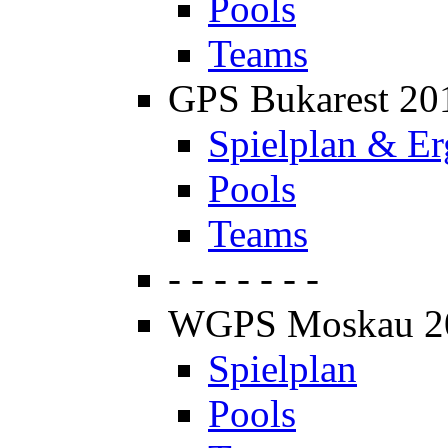
Pools
Teams
GPS Bukarest 20
Spielplan & Er
Pools
Teams
- - - - - - -
WGPS Moskau 2
Spielplan
Pools