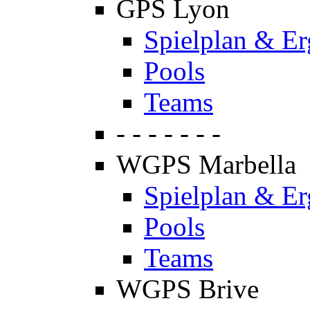
GPS Lyon
Spielplan & Er
Pools
Teams
- - - - - - -
WGPS Marbella
Spielplan & Er
Pools
Teams
WGPS Brive