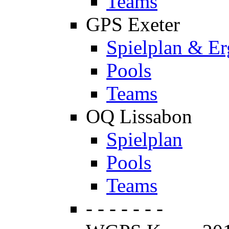
Teams
GPS Exeter
Spielplan & Er
Pools
Teams
OQ Lissabon
Spielplan
Pools
Teams
- - - - - - -