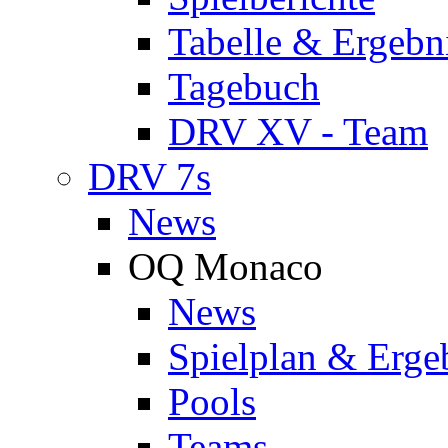
Tabelle & Ergebn
Tagebuch
DRV XV - Team
DRV 7s
News
OQ Monaco
News
Spielplan & Erge
Pools
Teams