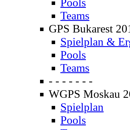
Pools
Teams
GPS Bukarest 20
Spielplan & Er
Pools
Teams
- - - - - - -
WGPS Moskau 2
Spielplan
Pools