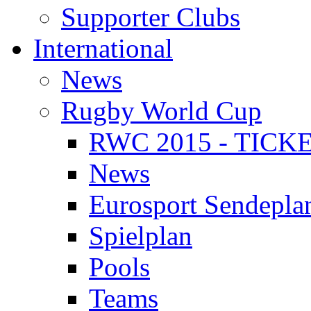
Supporter Clubs
International
News
Rugby World Cup
RWC 2015 - TICK
News
Eurosport Sendepla
Spielplan
Pools
Teams