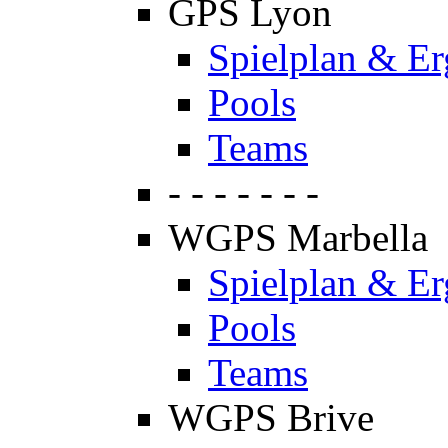
GPS Lyon
Spielplan & Er
Pools
Teams
- - - - - - -
WGPS Marbella
Spielplan & Er
Pools
Teams
WGPS Brive