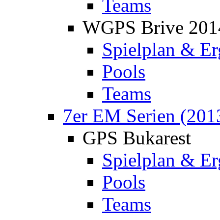
Teams
WGPS Brive 201
Spielplan & Er
Pools
Teams
7er EM Serien (201
GPS Bukarest
Spielplan & Er
Pools
Teams