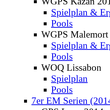
WGPS Kazan 20
Spielplan & Er
Pools
WGPS Malemort
Spielplan & Er
Pools
WOQ Lissabon
Spielplan
Pools
7er EM Serien (201