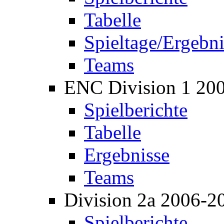
Tabelle
Spieltage/Ergebni
Teams
ENC Division 1 20
Spielberichte
Tabelle
Ergebnisse
Teams
Division 2a 2006-2
Spielberichte