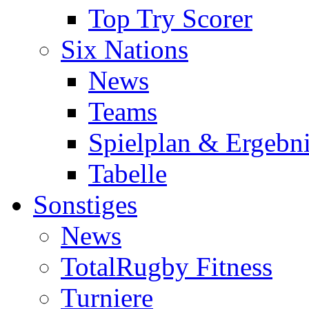
Top Try Scorer
Six Nations
News
Teams
Spielplan & Ergebni
Tabelle
Sonstiges
News
TotalRugby Fitness
Turniere