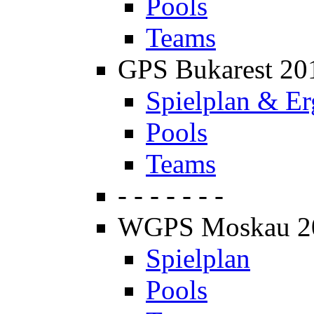
Pools
Teams
GPS Bukarest 20
Spielplan & Er
Pools
Teams
- - - - - - -
WGPS Moskau 2
Spielplan
Pools