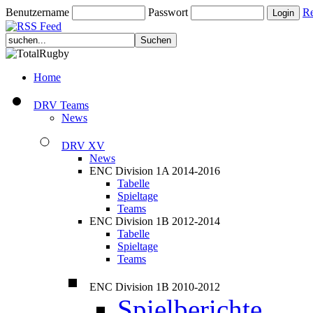
Benutzername
Passwort
Re
Home
DRV Teams
News
DRV XV
News
ENC Division 1A 2014-2016
Tabelle
Spieltage
Teams
ENC Division 1B 2012-2014
Tabelle
Spieltage
Teams
ENC Division 1B 2010-2012
Spielberichte