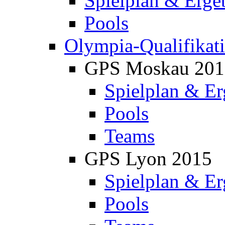
Spielplan & Erge
Pools
Olympia-Qualifikat
GPS Moskau 201
Spielplan & Er
Pools
Teams
GPS Lyon 2015
Spielplan & Er
Pools