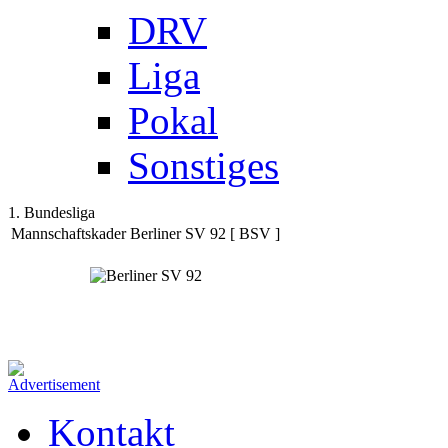
DRV
Liga
Pokal
Sonstiges
1. Bundesliga
Mannschaftskader Berliner SV 92 [ BSV ]
Kontakt