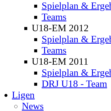
Spielplan & Erge
Teams
U18-EM 2012
Spielplan & Erge
Teams
U18-EM 2011
Spielplan & Erge
DRJ U18 - Team
Ligen
News