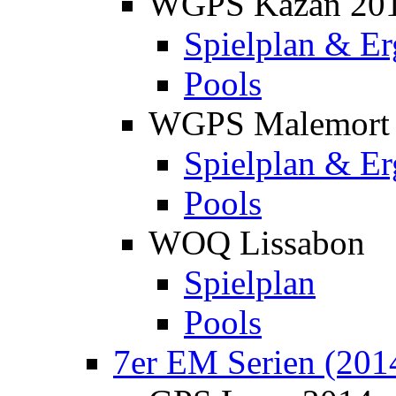
WGPS Kazan 20
Spielplan & Er
Pools
WGPS Malemort
Spielplan & Er
Pools
WOQ Lissabon
Spielplan
Pools
7er EM Serien (201