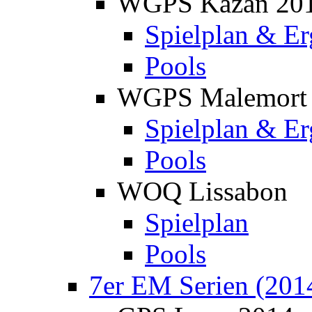
WGPS Kazan 20
Spielplan & Er
Pools
WGPS Malemort
Spielplan & Er
Pools
WOQ Lissabon
Spielplan
Pools
7er EM Serien (201