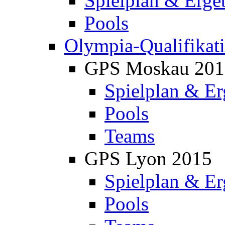
Spielplan & Erge
Pools
Olympia-Qualifikat
GPS Moskau 201
Spielplan & Er
Pools
Teams
GPS Lyon 2015
Spielplan & Er
Pools