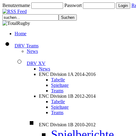
Benutzername
Passwort
Re
Home
DRV Teams
News
DRV XV
News
ENC Division 1A 2014-2016
Tabelle
Spieltage
Teams
ENC Division 1B 2012-2014
Tabelle
Spieltage
Teams
ENC Division 1B 2010-2012
Spielberichte