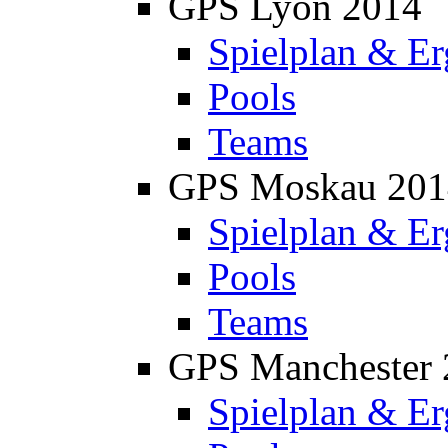
GPS Lyon 2014
Spielplan & Er
Pools
Teams
GPS Moskau 201
Spielplan & Er
Pools
Teams
GPS Manchester 
Spielplan & Er