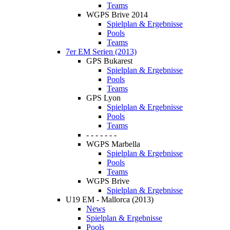
Teams
WGPS Brive 2014
Spielplan & Ergebnisse
Pools
Teams
7er EM Serien (2013)
GPS Bukarest
Spielplan & Ergebnisse
Pools
Teams
GPS Lyon
Spielplan & Ergebnisse
Pools
Teams
- - - - - - -
WGPS Marbella
Spielplan & Ergebnisse
Pools
Teams
WGPS Brive
Spielplan & Ergebnisse
U19 EM - Mallorca (2013)
News
Spielplan & Ergebnisse
Pools