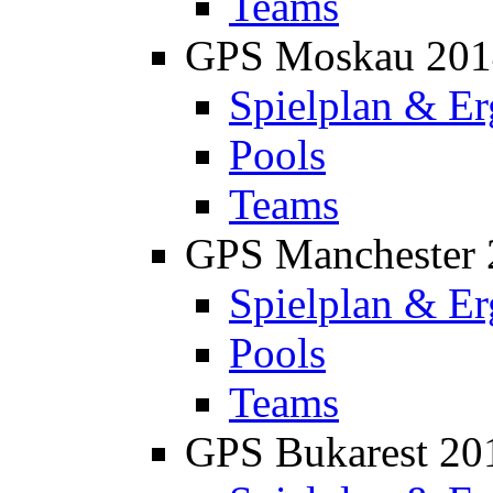
Teams
GPS Moskau 201
Spielplan & Er
Pools
Teams
GPS Manchester 
Spielplan & Er
Pools
Teams
GPS Bukarest 20