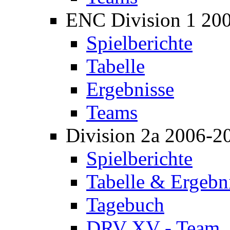
ENC Division 1 20
Spielberichte
Tabelle
Ergebnisse
Teams
Division 2a 2006-2
Spielberichte
Tabelle & Ergebn
Tagebuch
DRV XV - Team