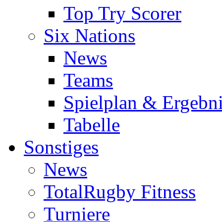
Top Try Scorer
Six Nations
News
Teams
Spielplan & Ergebni
Tabelle
Sonstiges
News
TotalRugby Fitness
Turniere