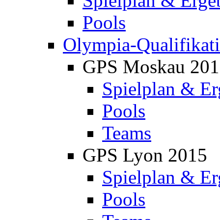
Spielplan & Erge
Pools
Olympia-Qualifikat
GPS Moskau 201
Spielplan & Er
Pools
Teams
GPS Lyon 2015
Spielplan & Er
Pools