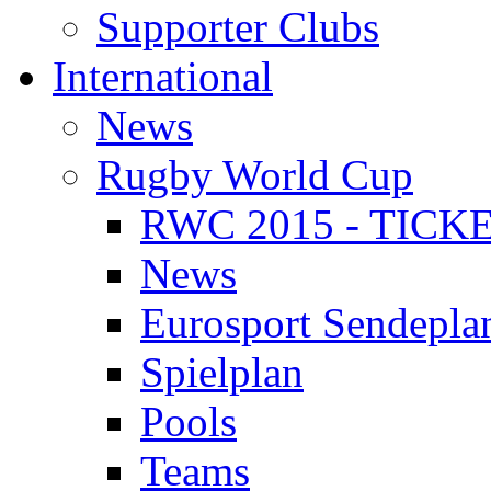
Supporter Clubs
International
News
Rugby World Cup
RWC 2015 - TICK
News
Eurosport Sendepla
Spielplan
Pools
Teams