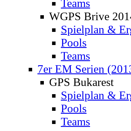
Teams
WGPS Brive 201
Spielplan & Er
Pools
Teams
7er EM Serien (201
GPS Bukarest
Spielplan & Er
Pools
Teams