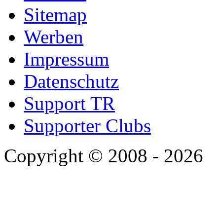
Sitemap
Werben
Impressum
Datenschutz
Support TR
Supporter Clubs
Copyright © 2008 - 2026