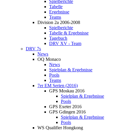
Spielberichte
Tabelle
Ergebnisse
Teams
Division 2a 2006-2008
Spielberichte
Tabelle & Ergebnisse
Tagebuch
DRV XV - Team
DRV 7s
News
OQ Monaco
News
Spielplan & Ergebnisse
Pools
Teams
7er EM Serien (2016)
GPS Moskau 2016
Spielplan & Ergebnisse
Pools
GPS Exeter 2016
GPS Gdingen 2016
Spielplan & Ergebnisse
Pools
WS Qualifier Hongkong