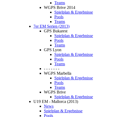
Teams
WGPS Brive 2014
Spielplan & Ergebnisse
Pools
Teams
7er EM Serien (2013)
GPS Bukarest
Spielplan & Ergebnisse
Pools
Teams
GPS Lyon
Spielplan & Ergebnisse
Pools
Teams
- - - - - - -
WGPS Marbella
Spielplan & Ergebnisse
Pools
Teams
WGPS Brive
Spielplan & Ergebnisse
U19 EM - Mallorca (2013)
News
Spielplan & Ergebnisse
Pools