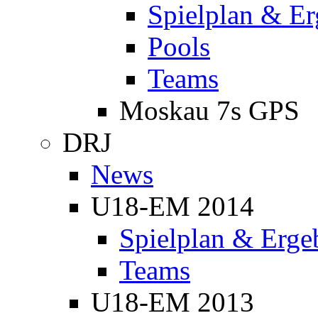
Spielplan & Er
Pools
Teams
Moskau 7s GPS
DRJ
News
U18-EM 2014
Spielplan & Erge
Teams
U18-EM 2013