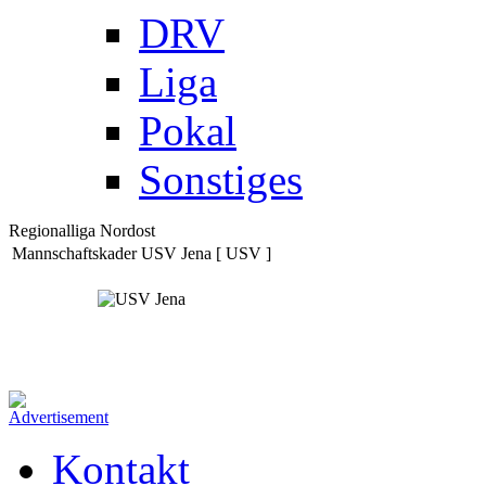
DRV
Liga
Pokal
Sonstiges
Regionalliga Nordost
Mannschaftskader USV Jena [ USV ]
Kontakt