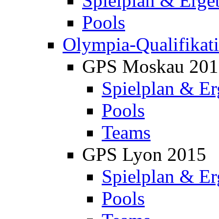
Spielplan & Erge
Pools
Olympia-Qualifikat
GPS Moskau 201
Spielplan & Er
Pools
Teams
GPS Lyon 2015
Spielplan & Er
Pools