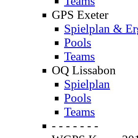
Teams
GPS Exeter
Spielplan & Er
Pools
Teams
OQ Lissabon
Spielplan
Pools
Teams
- - - - - - -