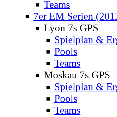
Teams
7er EM Serien (201
Lyon 7s GPS
Spielplan & Er
Pools
Teams
Moskau 7s GPS
Spielplan & Er
Pools
Teams