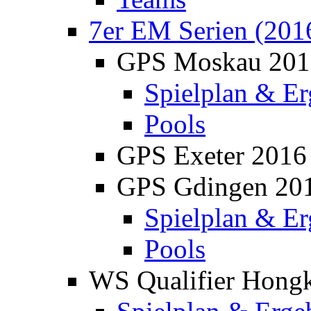
7er EM Serien (201
GPS Moskau 201
Spielplan & Er
Pools
GPS Exeter 2016
GPS Gdingen 20
Spielplan & Er
Pools
WS Qualifier Hong