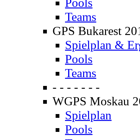
Pools
Teams
GPS Bukarest 20
Spielplan & Er
Pools
Teams
- - - - - - -
WGPS Moskau 2
Spielplan
Pools