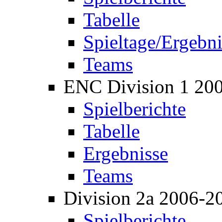
Tabelle
Spieltage/Ergebni
Teams
ENC Division 1 20
Spielberichte
Tabelle
Ergebnisse
Teams
Division 2a 2006-2
Spielberichte