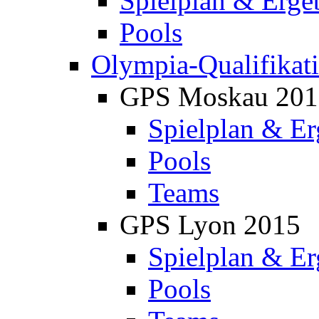
Spielplan & Erge
Pools
Olympia-Qualifikat
GPS Moskau 201
Spielplan & Er
Pools
Teams
GPS Lyon 2015
Spielplan & Er
Pools