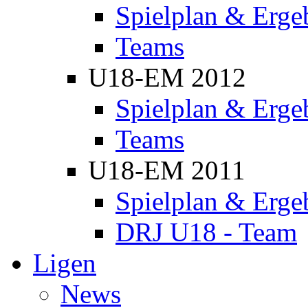
Spielplan & Erge
Teams
U18-EM 2012
Spielplan & Erge
Teams
U18-EM 2011
Spielplan & Erge
DRJ U18 - Team
Ligen
News