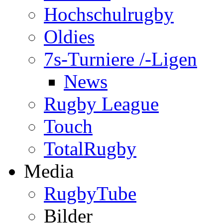
Hochschulrugby
Oldies
7s-Turniere /-Ligen
News
Rugby League
Touch
TotalRugby
Media
RugbyTube
Bilder