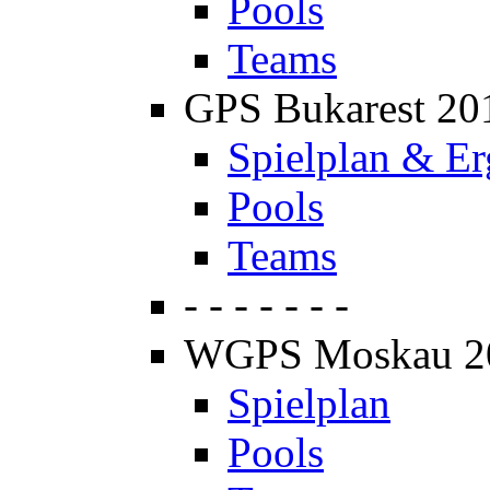
Pools
Teams
GPS Bukarest 20
Spielplan & Er
Pools
Teams
- - - - - - -
WGPS Moskau 2
Spielplan
Pools