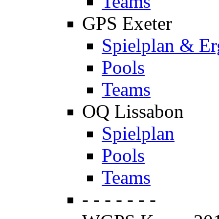
Teams
GPS Exeter
Spielplan & Er
Pools
Teams
OQ Lissabon
Spielplan
Pools
Teams
- - - - - - -