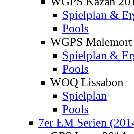
WGPS Kazan 20
Spielplan & Er
Pools
WGPS Malemort
Spielplan & Er
Pools
WOQ Lissabon
Spielplan
Pools
7er EM Serien (201