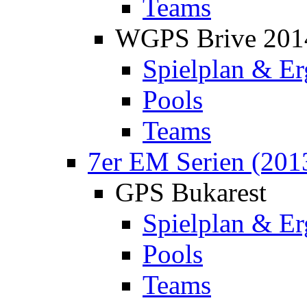
Teams
WGPS Brive 201
Spielplan & Er
Pools
Teams
7er EM Serien (201
GPS Bukarest
Spielplan & Er
Pools
Teams