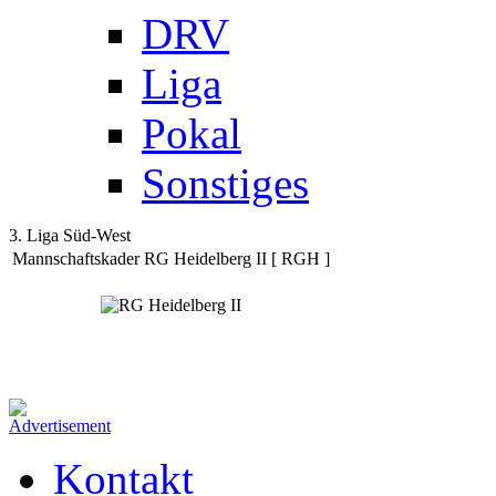
DRV
Liga
Pokal
Sonstiges
3. Liga Süd-West
Mannschaftskader RG Heidelberg II [ RGH ]
Kontakt