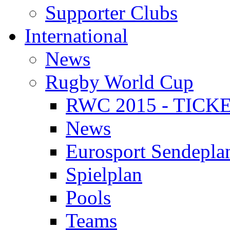
Supporter Clubs
International
News
Rugby World Cup
RWC 2015 - TICK
News
Eurosport Sendepla
Spielplan
Pools
Teams