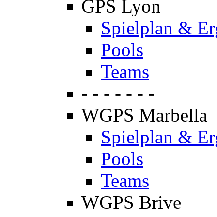
GPS Lyon
Spielplan & Er
Pools
Teams
- - - - - - -
WGPS Marbella
Spielplan & Er
Pools
Teams
WGPS Brive