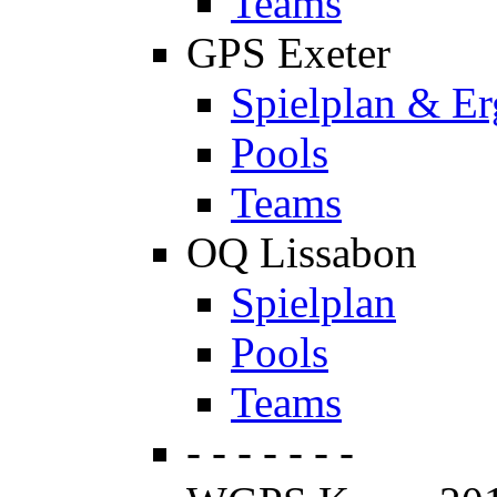
Teams
GPS Exeter
Spielplan & Er
Pools
Teams
OQ Lissabon
Spielplan
Pools
Teams
- - - - - - -