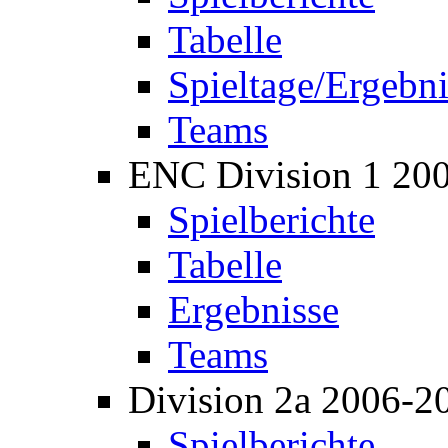
Tabelle
Spieltage/Ergebni
Teams
ENC Division 1 20
Spielberichte
Tabelle
Ergebnisse
Teams
Division 2a 2006-2
Spielberichte