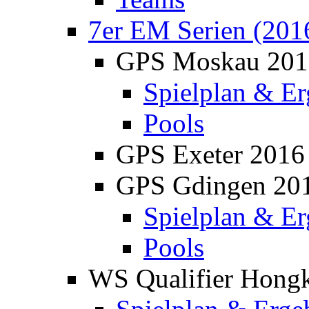
7er EM Serien (201
GPS Moskau 201
Spielplan & Er
Pools
GPS Exeter 2016
GPS Gdingen 20
Spielplan & Er
Pools
WS Qualifier Hong