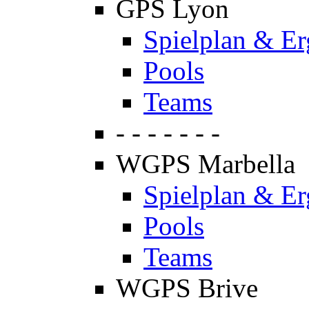
GPS Lyon
Spielplan & Er
Pools
Teams
- - - - - - -
WGPS Marbella
Spielplan & Er
Pools
Teams
WGPS Brive