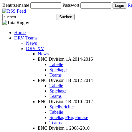
Benutzername
Passwort
Re
Home
DRV Teams
News
DRV XV
News
ENC Division 1A 2014-2016
Tabelle
Spieltage
Teams
ENC Division 1B 2012-2014
Tabelle
Spieltage
Teams
ENC Division 1B 2010-2012
Spielberichte
Tabelle
Spieltage/Ergebnisse
Teams
ENC Division 1 2008-2010