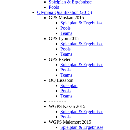
Spielplan & Ergebnisse
Pools
Olympia-Qualifikation (2015)
GPS Moskau 2015
Spielplan & Ergebnisse
Pools
Teams
GPS Lyon 2015
Spielplan & Ergebnisse
Pools
Teams
GPS Exeter
Spielplan & Ergebnisse
Pools
Teams
OQ Lissabon
Spielplan
Pools
Teams
- - - - - - -
WGPS Kazan 2015
Spielplan & Ergebnisse
Pools
WGPS Malemort 2015
Spielplan & Ergebnisse