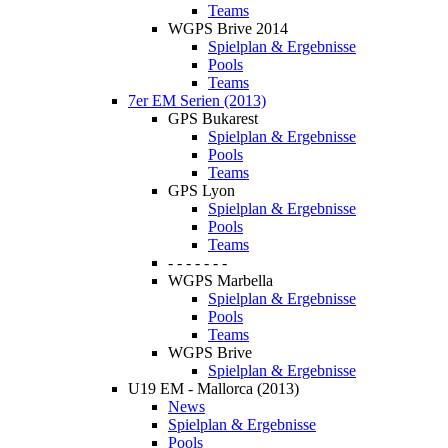
Teams
WGPS Brive 2014
Spielplan & Ergebnisse
Pools
Teams
7er EM Serien (2013)
GPS Bukarest
Spielplan & Ergebnisse
Pools
Teams
GPS Lyon
Spielplan & Ergebnisse
Pools
Teams
- - - - - - -
WGPS Marbella
Spielplan & Ergebnisse
Pools
Teams
WGPS Brive
Spielplan & Ergebnisse
U19 EM - Mallorca (2013)
News
Spielplan & Ergebnisse
Pools